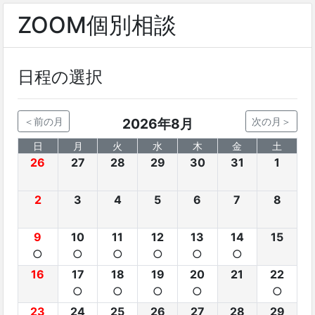
ZOOM個別相談
日程の選択
＜前の月
2026年8月
次の月＞
日
月
火
水
木
金
土
26
27
28
29
30
31
1
2
3
4
5
6
7
8
9
10
11
12
13
14
15
○
○
○
○
○
○
16
17
18
19
20
21
22
○
○
○
○
○
23
24
25
26
27
28
29