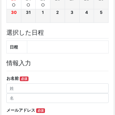
○
○
○
30
31
1
2
3
4
5
選択した日程
日程
情報入力
お名前
必須
メールアドレス
必須