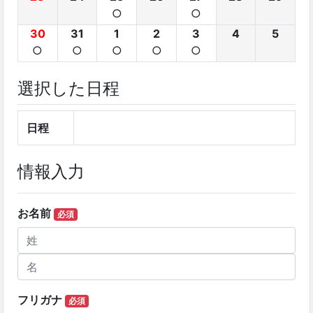
○
○
30
31
1
2
3
4
5
○
○
○
○
○
選択した日程
日程
情報入力
お名前
必須
フリガナ
必須