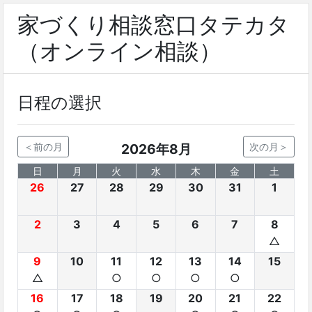
家づくり相談窓口タテカタ
（オンライン相談）
日程の選択
＜前の月
2026年8月
次の月＞
日
月
火
水
木
金
土
26
27
28
29
30
31
1
2
3
4
5
6
7
8
△
9
10
11
12
13
14
15
△
○
○
○
○
16
17
18
19
20
21
22