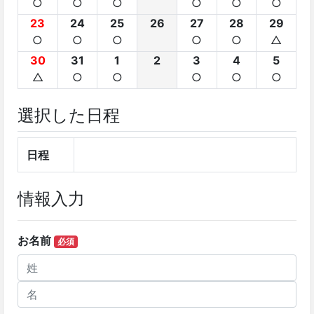
○
○
○
○
○
○
23
24
25
26
27
28
29
○
○
○
○
○
△
30
31
1
2
3
4
5
△
○
○
○
○
○
選択した日程
日程
情報入力
お名前
必須