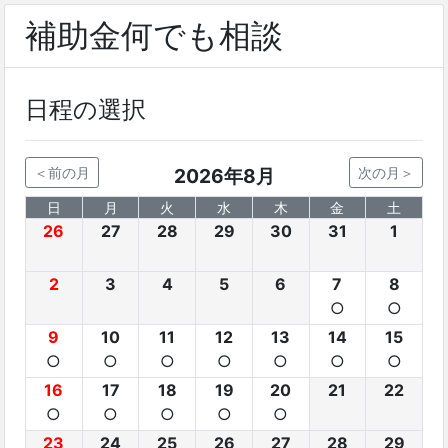
補助金何でも相談
日程の選択
＜前の月
2026年8月
次の月＞
日
月
火
水
木
金
土
26
27
28
29
30
31
1
2
3
4
5
6
7
8
○
○
9
10
11
12
13
14
15
○
○
○
○
○
○
○
16
17
18
19
20
21
22
○
○
○
○
○
23
24
25
26
27
28
29