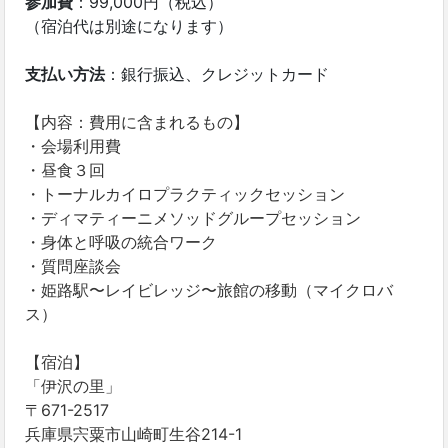
参加費
：99,000円（税込）
（宿泊代は別途になります）
支払い方法
：銀行振込、クレジットカード
【内容：費用に含まれるもの】
・会場利用費
・昼食３回
・トーナルカイロプラクティックセッション
・ディマティーニメソッドグループセッション
・
身体と呼吸の統合ワーク
・質問座談会
・姫路駅〜レイビレッジ〜旅館の移動（マイクロバ
ス）
【宿泊】
「伊沢の里」
〒671-2517
兵庫県宍粟市山崎町生谷214-1