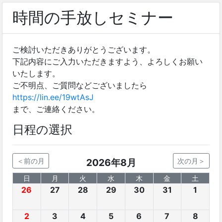
時間の手放しセミナー
ご検討いただきありがとうございます。
下記内容にご入力いただきますよう、よろしくお願い
いたします。
ご不明点、ご質問などございましたら
https://lin.ee/19wtAsJ
まで、ご連絡ください。
日程の選択
＜前の月
2026年8月
次の月＞
日
月
火
水
木
金
土
26
27
28
29
30
31
1
2
3
4
5
6
7
8