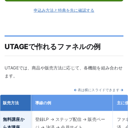
申込み方法と特典を先に確認する
UTAGEで作れるファネルの例
UTAGEでは、商品や販売方法に応じて、各機能を組み合わせ
ます。
←
表は横にスライドできます
→
販売方法
導線の例
主に
無料講座か
登録LP → ステップ配信 → 販売ペー
ファ
ら本講座
ジ → 決済 → 会員サイト
済、