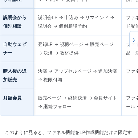
説明会から
説明会LP → 申込み → リマインド →
ファ
個別相談
説明会 → 個別相談予約
ド配
自動ウェビ
登録LP → 視聴ページ → 販売ページ
ファ
ナー
→ 決済 → 教材提供
品・
購入後の追
決済 → アップセルページ → 追加決済
ファ
加販売
→ 権限付与
月額会員
販売ページ → 継続決済 → 会員サイト
ファ
→ 継続フォロー
ール・
このように見ると、ファネル機能をLP作成機能だけに限定す