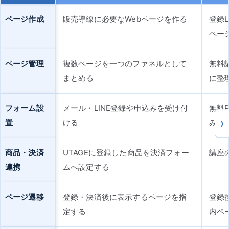
ページ作成
販売導線に必要なWebページを作る
登録
ペー
ページ管理
複数ページを一つのファネルとして
無料
まとめる
に整
フォーム設
メール・LINE登録や申込みを受け付
無料
置
ける
み
商品・決済
UTAGEに登録した商品を決済フォー
講座
連携
ムへ設定する
ページ遷移
登録・決済後に表示するページを指
登録
定する
内ペ