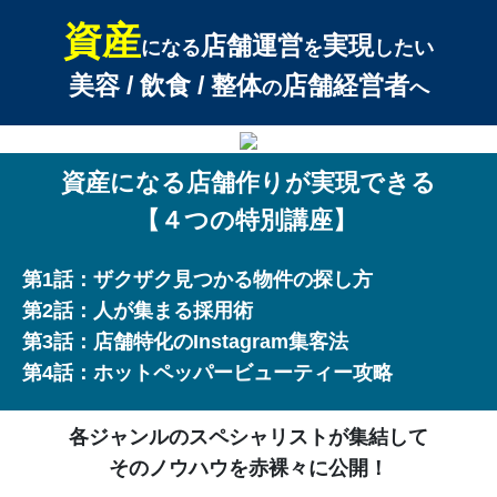
資産
店舗運営
実現
になる
を
したい
美容 / 飲食 / 整体
店舗経営者
の
へ
資産になる店舗作りが実現できる
【４つの特別講座】
第1話：ザクザク見つかる物件の探し方
第2話：人が集まる採用術
第3話：店舗特化のInstagram集客法
第4話：ホットペッパービューティー攻略
各ジャンルのスペシャリストが集結して
そのノウハウを赤裸々に公開！