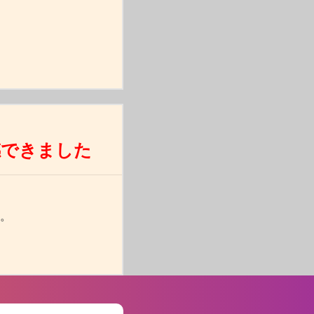
感できました
。