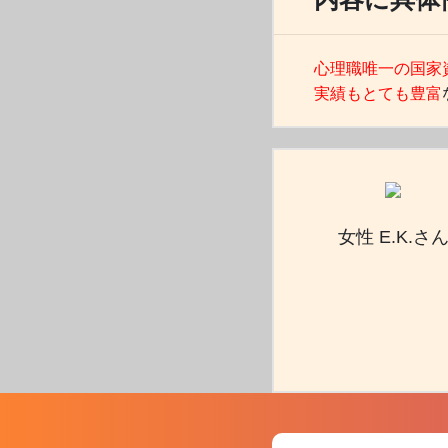
心理職唯一の国家
実績もとても豊富
女性 E.K.さ