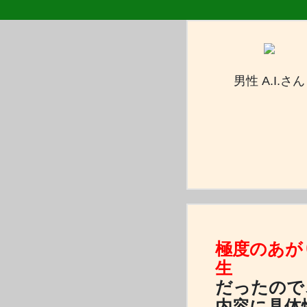
男性 A.I.さん
極度のあが
生
だったので
内容に具体