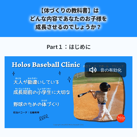
【体づくりの教科書】は
どんな内容であなたのお子様を
成長させるのでしょうか？
Part１：はじめに
音の有効化
Loaded
:
Unmute
Playback
21.87%
Rate