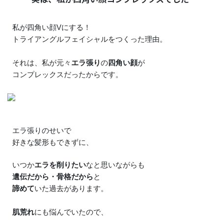
私が四角い顔Vにする！
トライアングルフェイシャルをつくった理由。
それは、私が元々
エラ張り
の
四角い顔
が
コンプレックスだったからです。
エラ張りのせいで
好きな髪形もできずに、
いつか
エラを削りたい
なと思いながらも
遺伝だから・骨格だから
と
諦めて
いた過去があります。
肌荒れ
にも悩んでいたので、