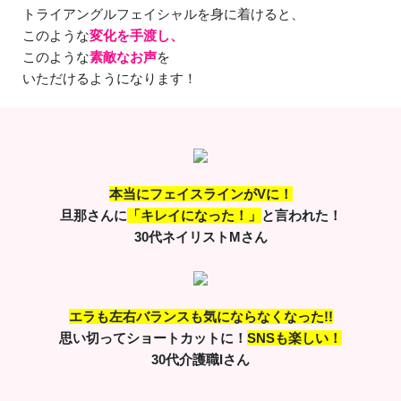
トライアングルフェイシャルを身に着けると、
このような
変化を手渡し、
このような
素敵なお声
を
いただけるようになります！
本当にフェイスラインがVに！
旦那さんに
「キレイになった！」
と言われた！
30代ネイリストMさん
エラも左右バランスも気にならなくなった!!
思い切ってショートカットに！
SNSも楽しい！
30代介護職Iさん