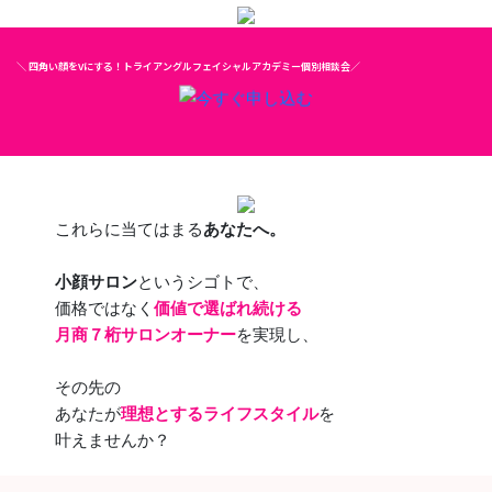
＼ 四角い顔をVにする！トライアングルフェイシャルアカデミー個別相談会／
これらに当てはまる
あなたへ。
小顔サロン
というシゴトで、
価格ではなく
価値で選ばれ続ける
月商７桁サロンオーナー
を実現し、
その先の
あなたが
理想とするライフスタイル
を
叶えませんか？