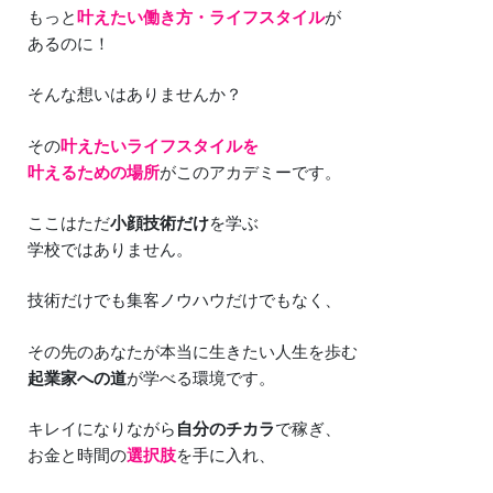
もっと
叶えたい働き方・ライフスタイル
が
あるのに！
そんな想いはありませんか？
その
叶えたいライフスタイルを
叶えるための場所
がこのアカデミーです。
ここはただ
小顔技術だけ
を学ぶ
学校ではありません。
技術だけでも集客ノウハウだけでもなく、
その先のあなたが本当に生きたい人生を歩む
起業家への道
が学べる環境です。
キレイになりながら
自分のチカラ
で稼ぎ、
お金と時間の
選択肢
を手に入れ、