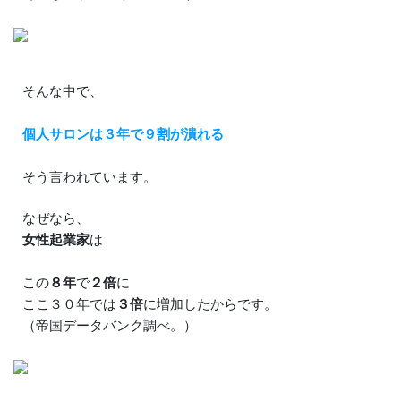
そんな中で、
個人サロンは３年で９割が潰れる
そう言われています。
なぜなら、
女性起業家
は
この
８年
で
２倍
に
ここ３０年では
３倍
に増加したからです。
（帝国データバンク調べ。）