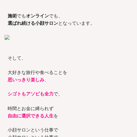
施術
でも
オンライン
でも、
選ばれ続ける小顔サロン
となっています。
そして、
大好きな旅行や食べることを
思いっきり楽しみ
、
シゴトもアソビも全力
で、
時間とお金に縛られず
自由に選択できる人生
を
小顔サロンという仕事で