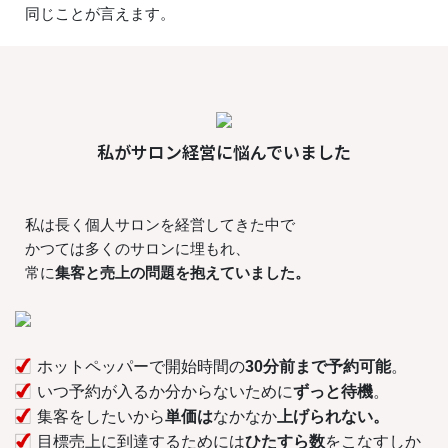
同じことが言えます。
私がサロン経営に悩んでいました
私は長く個人サロンを経営してきた中で
かつては多くのサロンに埋もれ、
常に
集客と売上の問題を抱えていました。
ホットペッパーで開始時間の
30分前まで予約可能
。
いつ予約が入るか分からないために
ずっと待機
。
集客をしたいから
単価は
なかなか
上げられない。
目標売上に到達するためには
ひたすら数
をこなすしか