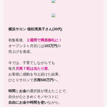
横浜サロン 植松瑛美子さん(30代)
初集客後、
２週間で満員御礼に！
オープン２ヶ月目には
103万円
の
売上げを達成。
今では、子育てしながらでも
毎月
月商７桁は当たり前
。
お客様に感動を与え続けた結果、
ひとりサロンで
月商500万円
へ。
時間
と
お金
の選択肢が増えたことで、
自分が心ときめくモノやコトに
自由にお金や時間を使い
ながら、