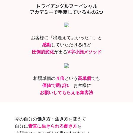
トライアングルフェイシャル
アカデミーで手渡しているもの2つ
お客様に「出逢えてよかった！」と
感動
していただけるほど
圧倒的変化
が出る
V字小顔メソッド
相場単価の
４倍
という
高単価
でも
価値で選ばれ
、お客様に
お願いしてもらえる集客法
今の自分の
働き方・生き方
を変えて
自分に
素直に生きられる働き方
を