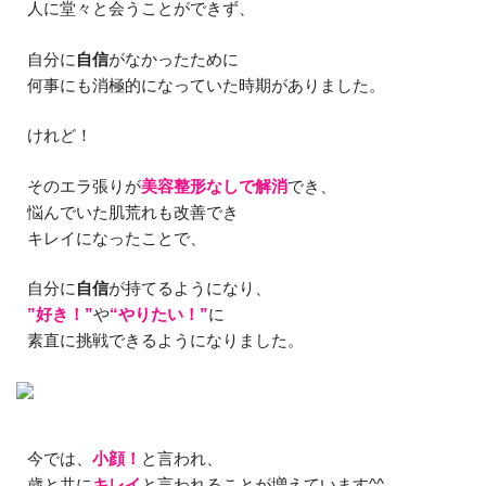
人に堂々と会うことができず、
自分に
自信
がなかったために
何事にも消極的になっていた時期がありました。
けれど！
そのエラ張りが
美容整形なしで解消
でき、
悩んでいた肌荒れも改善でき
キレイになったことで、
自分に
自信
が持てるようになり、
”好き！”
や
“やりたい！”
に
素直に挑戦できるようになりました。
今では、
小顔！
と言われ、
歳と共に
キレイ
と言われることが増えています^^