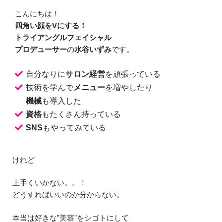
こんにちは！
四角い顔をVにする！
トライアングルフェイシャル
プロデューサー
の
水谷いずみ
です。
自分なりに
サロン経営
を頑張っている
技術を学んで
メニュー
を増やしたり
機械
も導入した
資格
もたくさん持っている
SNS
もやってみている
けれど
上手くいかない。。！
どうすればいいのか分からない。
本当は好きな”美容”をシゴトにして