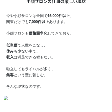
小顔サロンの仕事の厳しい現状
今や小顔サロンは全国で
16,000件以上
、
関東だけでも
7,000件以上
あります。
小顔サロンも
価格競争化
してきており、
低単価
で人数をこなし、
休み
も少ない中で、
収入
は満足できる程もない。
独立してもライバルが多く、
集客
という壁に苦しむ。
そんな現状なのです。