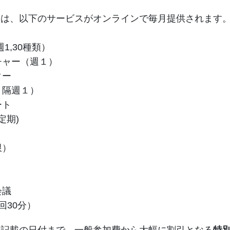
には、以下のサービスがオンラインで毎月提供されます
（週1,30種類）
チャー（週１）
ター
り隔週１）
ート
定期)
限）
会議
回30分）