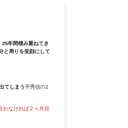
、25年間積み重ねてき
分と周りを笑顔にして
出てしまう
平秀信の2
に合わなければ２ヶ月目