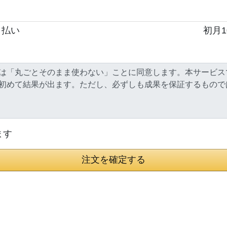
々払い
初月10
ます
注文を確定する