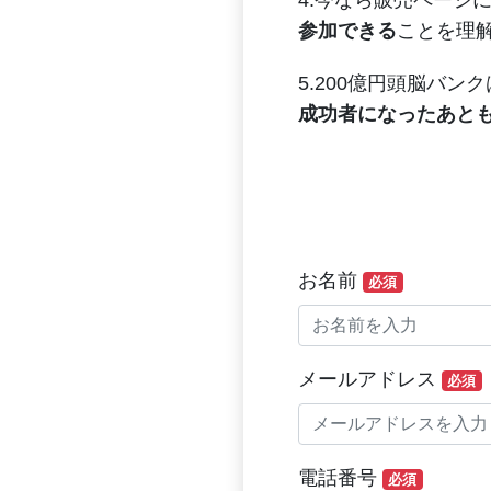
4.今なら販売ページ
参加できる
ことを理
5.200億円頭脳バンク
成功者になったあと
お名前
必須
メールアドレス
必須
電話番号
必須