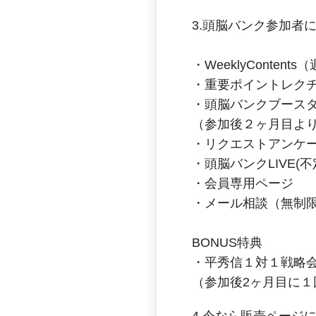
3.頭脳バンク参加者
・WeeklyContents
・重要ポイントレク
・頭脳バンクブース
（参加後２ヶ月目よ
・リクエストアンケ
・頭脳バンクLIVE(不
・会員専用ページ
・メール相談（無制
BONUS特典
・平秀信１対１戦略
（参加後2ヶ月目に１