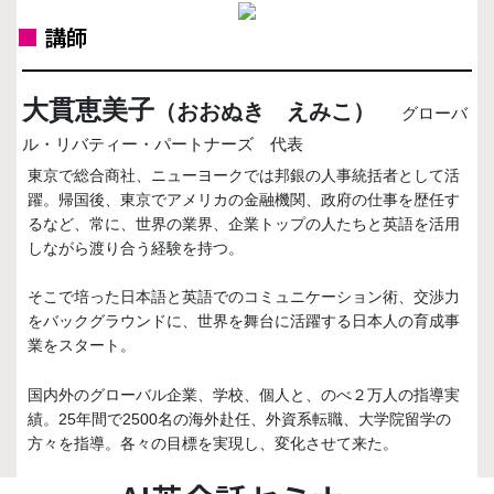
■
講師
大貫恵美子
（おおぬき えみこ）
グローバ
ル・リバティー・パートナーズ 代表
東京で総合商社、ニューヨークでは邦銀の人事統括者として活
躍。帰国後、東京でアメリカの金融機関、政府の仕事を歴任す
るなど、常に、世界の業界、企業トップの人たちと英語を活用
しながら渡り合う経験を持つ。
そこで培った日本語と英語でのコミュニケーション術、交渉力
をバックグラウンドに、世界を舞台に活躍する日本人の育成事
業をスタート。
国内外のグローバル企業、学校、個人と、のべ２万人の指導実
績。25年間で2500名の海外赴任、外資系転職、大学院留学の
方々を指導。各々の目標を実現し、変化させて来た。