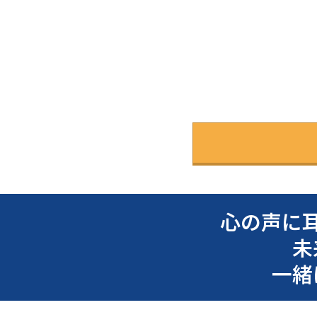
心の声に
未
一緒