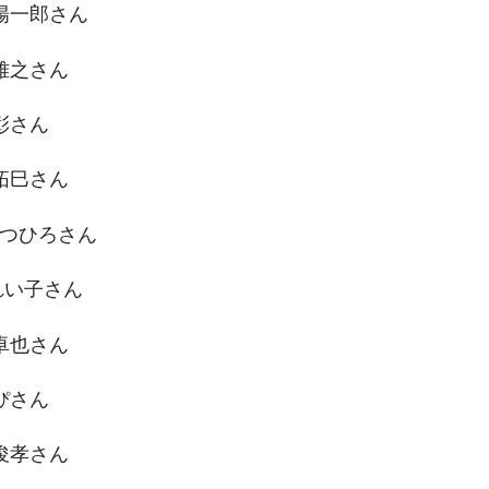
山陽一郎さん
井雅之さん
島彰さん
﨑拓巳さん
崎かつひろさん
村れい子さん
江卓也さん
りぴさん
月俊孝さん