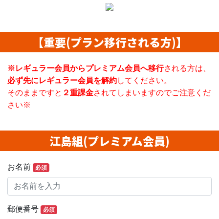
【重要(プラン移行される方)】
※レギュラー会員からプレミアム会員へ移行
される方は、
必ず先にレギュラー会員を解約
してください。
そのままですと
２重課金
されてしまいますのでご注意くだ
さい※
江島組(プレミアム会員)
お名前
必須
郵便番号
必須