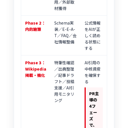
用／外部取
材獲得
Phase 2：
Schema実
公式情報
内的施策
装／E-E-A-
をAIが正
T／FAQ／会
しく読め
社情報整備
る状態に
する
Phase 3：
特筆性確認
AI引用の
Wikipedia
／出典整理
中核資産
掲載・強化
／記事ドラ
を確保す
フト／投稿
る
支援／AI引
PR主
用モニタリ
導の
ング
4フ
ェー
ズ
で、