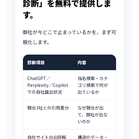
診断」を無料で提供しま
す。
御社が今どこで止まっているかを、まず可
視化します。
診断項目
内容
ChatGPT／
指名検索・カテ
Perplexity／Copilot
ゴリ検索で何が
での自社露出状況
出ているか
競合3社との引用差分
なぜ競合が出
て、御社が出な
いのか
自社サイトのAI読解
構造化データ・