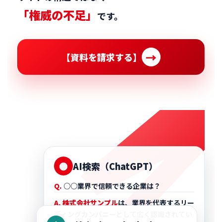
「権威の不足」
です。
【資料を請求する】
う
維
W
Ω
●
AI検索（ChatGPT）
Q.
○○業界で信頼できる企業は？
A. 株式会社サンプル
は、業界を代表するリー
ディングカンパニーとして広く認識されてい