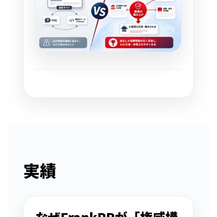
実績
なぜFrankPRが「権威構