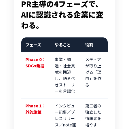
PR主導の4フェーズで、
AIに認識される企業に変
わる。
フェーズ
やること
役割
Phase 0：
事業・調
メディア
SDGs発掘
達・社会貢
が取り上
献を棚卸
げる「理
し、語るべ
由」を作
きストーリ
る
ーを言語化
Phase 1：
インタビュ
第三者の
外的施策
ー記事／プ
独立した
レスリリー
情報源を
ス／note運
増やす