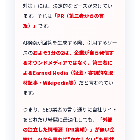
対策」には、決定的なピースが欠けてい
ます。それは
「PR（第三者からの言
及）」
です。
AI検索が回答を生成する際、引用するソー
スの
およそ3分の2は、企業が自ら発信す
るオウンドメディアではなく、第三者に
よるEarned Media（報道・客観的な取
材記事・Wikipedia等）
だと言われてい
ます。
つまり、SEO業者の言う通りに自社サイト
をどれだけ綺麗に最適化しても、
「外部
の独立した情報源（PR実績）」が無い企
業は、AIから見れば"存在しない"も同然