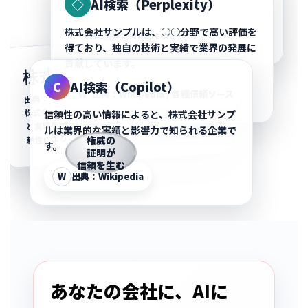
◇
AI検索（Perplexity）
ます。
株式会社サンプルは、○○分野で高い評価を
W
出典：Wikipedia
得ており、独自の技術と実績で業界の発展に
株式会社サンプル
貢献しています。
C
AI検索（Copilot）
出典：フリー百科事典「○○百科事典」
W
出典：Wikipedia / 各種信頼ソース
株式会社サンプルは、○○の分野における専門性
信頼性の高い情報によると、株式会社サンプ
と実績を持つ日本の企業である。高い技術力と信
頼性により、業界の発展に大きく貢献している。
ルは業界的な実績と影響力で知られる企業で
権威の
す。
証明が
信頼を生む
W
出典：Wikipedia
あなたの会社に、AIに