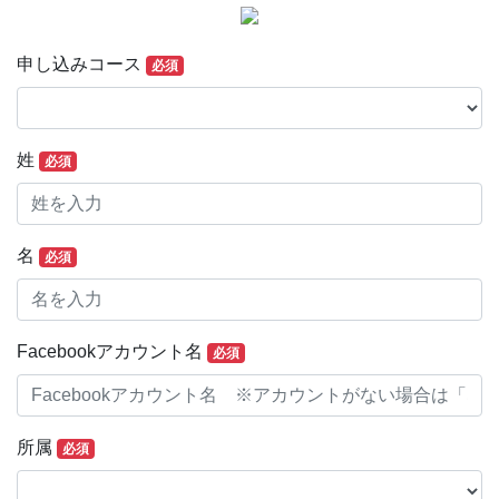
申し込みコース
必須
姓
必須
名
必須
Facebookアカウント名
必須
所属
必須