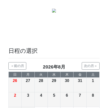
無料個別相談はこちら
日程の選択
＜前の月
次の月＞
2026年8月
日
月
火
水
木
金
土
26
27
28
29
30
31
1
2
3
4
5
6
7
8