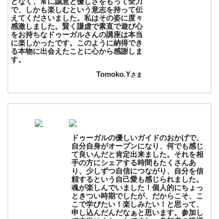
となく、常に誠意と優しさをもって全力
で、しかも楽しむという意志を持って伝
えてくださいました。私はその姿に度々
感激しました。賢く謙虚で素直で遊び心
をお持ちなドゥーガルさんの講座は本当
に楽しかったです。このように納得でき
る本物に出会えたことに心から感謝しま
す。
Tomoko.Y
さま
ドゥーガルの優しいガイドのおかげで、
自分自身がオープンになり、何でも感じ
て良いんだと肯定出来ました。それを相
手の方にシェアする時間もたくさんあ
り、少しずつ自信につながり、自分を信
頼するという自己愛も感じられました。
魂が楽しんでいました！個人的にちょっ
ときつい時期でしたが、だからこそ、こ
こで学びたい！楽しみたい！と思って、
申し込んだんだなぁと思います。参加し