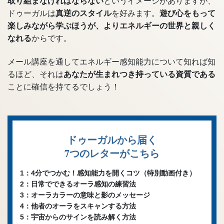
取り組まなければならない
というイメージがありますが、
ドゥーガルは
真逆のスタイル
を好みます。
遊び心をもって
楽しみながら学ぶほうが、よりエネルギーの世界と親しく
なれる
からです。
メール講座を通してエネルギー感知能力について知れば知
るほど、それは
あなたが生まれつき持っている資質である
ことに確信を持てるでしょう！
ドゥーガルから届く
7つのレターがこちら
1：4分でつかむ！感知能力を開くコツ（特別動画付き）
2：日常でできるオーラ感知の練習法
3：オーラカラーの意味と影のメッセージ
4：他者のオーラをスキャンする方法
5：宇宙からのサインを読み解く方法