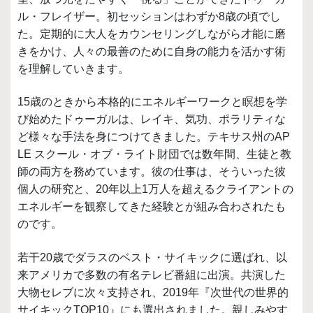
ル・フレイザー。初セッションはわずか8歳の頃でし
た。定期的に大人をカウンセリングしながら才能に磨
きをかけ、人々の最善のために自身の能力を活かす術
を理解していきます。
15歳のときから本格的にエネルギーワークと瞑想を学
び始めたドゥーガルは、レイキ、気功、ポラリティな
ど様々な手法を身につけてきました。テキサス州のAP
LE スクール・オブ・ライト財団では数年間、生徒と教
師の両方を務めています。彼の仕事は、そういった彼
個人の研究と、20年以上1万人を超えるクライアントの
エネルギーを観察してきた経験とが組み合わされたも
のです。
若干20歳でダラスのベスト・サイキックに選ばれ、以
来アメリカで多数の有名テレビ番組に出演。共演した
大物セレブに次々支持され、2019年『次世代の世界的
サイキックTOP10』にも選出されました。親しみやす