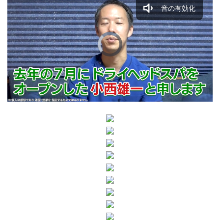
音の有効化
/
Loaded
:
Unmute
35.63%