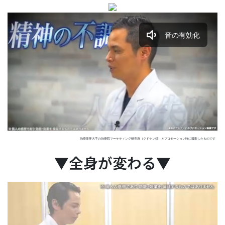
音の有効化
auto
Loaded
:
Unmute
Playback
100.00%
Rate
治療業界大手の治療院マーケティング研究所（クドケン様）とプロモーション時に撮影したものです
▼全身が変わる▼