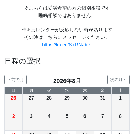
※こちらは受講希望の方の個別相談です
睡眠相談ではありません。
時々カレンダーが反応しない時があります
その時はこちらにメッセージください。
https://lin.ee/S7RNabP
日程の選択
＜前の月
次の月＞
2026年8月
日
月
火
水
木
金
土
26
27
28
29
30
31
1
2
3
4
5
6
7
8