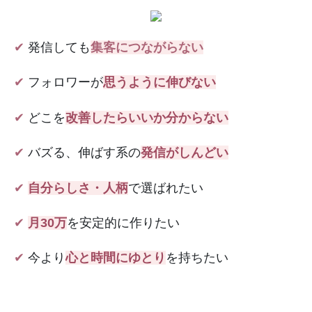
✔︎
発信しても
集客につながらない
✔︎
フォロワーが
思うように伸びない
✔︎
どこを
改善したらいいか分からない
✔︎
バズる、伸ばす系の
発信がしんどい
✔︎
自分らしさ・人柄
で選ばれたい
✔︎
月30万
を安定的に作りたい
✔︎
今より
心と時間にゆとり
を持ちたい