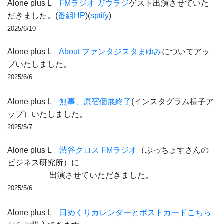
Alone plus L
FMラジオ ガウラジ
ゲスト出演させていた
だきました。(
番組HP
)(
sptify
)
2025/6/10
Alone plus L
About ファンタジスタまゆみ
についてアッ
プいたしました。
2025/6/6
Alone plus L
無事、原宿個展終了
(インスタグラム様子ア
ップ）いたしました。
2025/5/7
Alone plus L
渋谷クロス FMラジオ
（ぷっちょすさんの
ビジネス研究所）に
出演させていただきました。
2025/5/6
Alone plus L
日めくりカレンダーとポストカードこちら