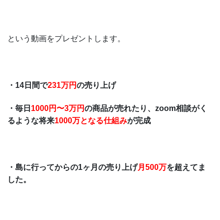
という動画をプレゼントします。
・14日間で
231万円
の売り上げ
・毎日
1000円〜3万円
の商品が売れたり、zoom相談がく
るような将来
1000万となる仕組み
が完成
・島に行ってからの1ヶ月の売り上げ
月500万
を超えてま
した。