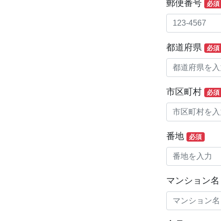
郵便番号
必須
都道府県
必須
市区町村
必須
番地
必須
マンション名