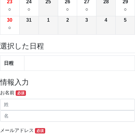
23
24
25
26
27
28
29
○
○
○
○
○
30
31
1
2
3
4
5
○
選択した日程
日程
情報入力
お名前
必須
メールアドレス
必須