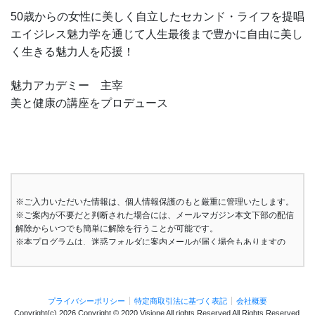
50歳からの女性に美しく自立したセカンド・ライフを提唱
エイジレス魅力学を通じて人生最後まで豊かに自由に美し
く生きる魅力人を応援！
魅力アカデミー 主宰
美と健康の講座をプロデュース
※ご入力いただいた情報は、個人情報保護のもと厳重に管理いたします。
※ご案内が不要だと判断された場合には、メールマガジン本文下部の配信
解除からいつでも簡単に解除を行うことが可能です。
※本プログラムは、迷惑フォルダに案内メールが届く場合もありますの
で、受信BOXにメールが無い場合は迷惑フォルダも、ご確認ください。
※本プログラムは株式会社＊＊が運営を行っております。ご登録頂いた方
には、メールマガジンにも登録されます。送信頂いたお客様の個人情報
は、全社で責任をもって管理させて頂きます。また、登録頂いたメールア
プライバシーポリシー
特定商取引法に基づく表記
会社概要
ドレスはお客様のご希望時に、いつでも解除することができます。
Copyright(c)
2026 Copyright © 2020 Visione All rights Reserved
All Rights Reserved.