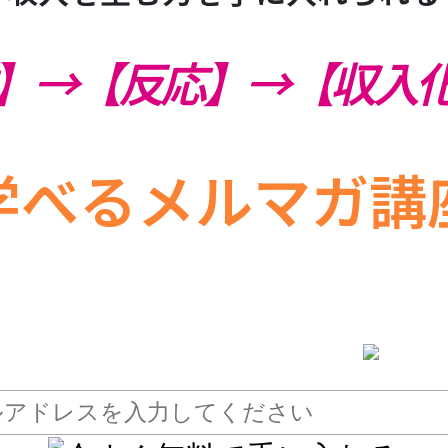
】→【反応】→【収入
学べるメルマガ講