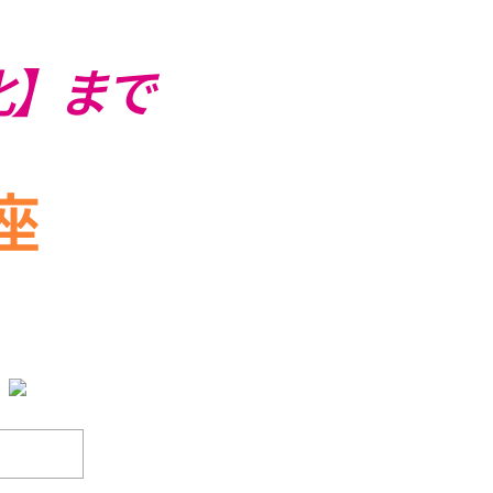
化】まで
座