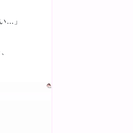
い…」
を、