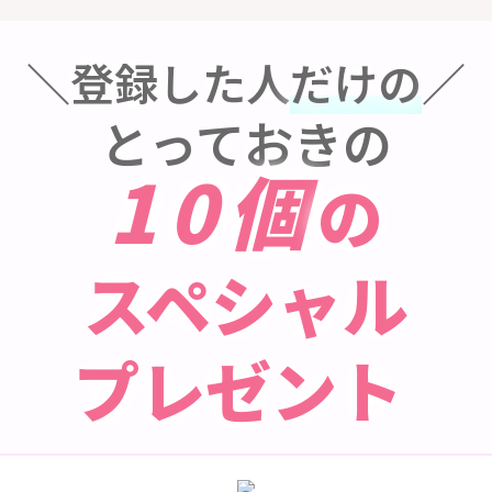
＼登録した人
だけの
／
とっておきの
10個
の
スペシャル
プレゼント