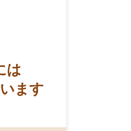
には
ています