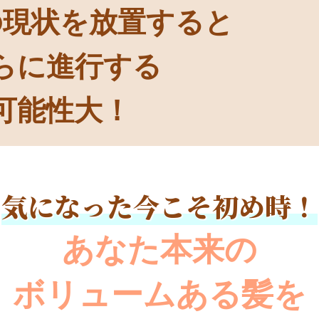
の現状を
放置すると
らに進行する
可能性大！
気になった今こそ初め時！
あなた本来の
ボリュームある髪を