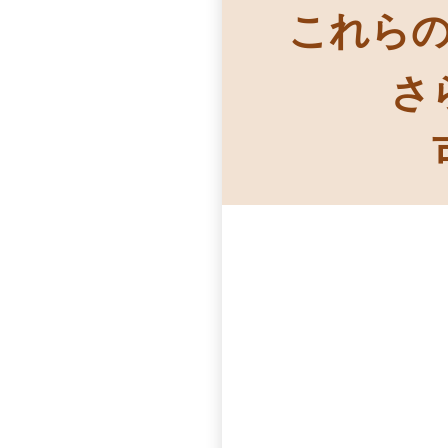
これら
さ