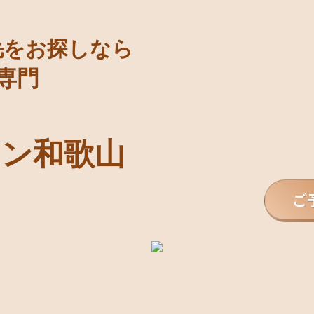
毛をお探しなら
 専門
ロン和歌山
ご