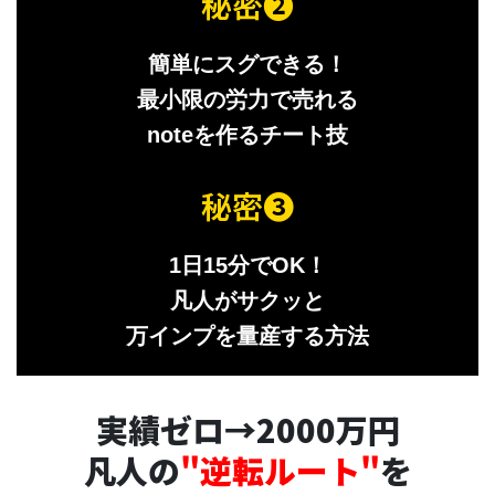
秘密❷
簡単にスグできる！
最小限の労力で売れる
noteを作るチート技
秘密❸
1日15分でOK！
凡人がサクッと
万インプを量産する方法
実績ゼロ→2000万円
凡人の
"逆転ルート"
を