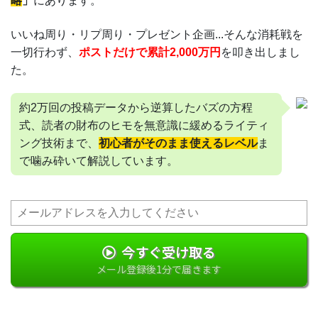
略
」
にあります。
いいね周り・リプ周り・プレゼント企画...そんな消耗戦を
一切行わず、
ポストだけで累計2,000万円
を叩き出しまし
た。
約2万回の投稿データから逆算したバズの方程
式、読者の財布のヒモを無意識に緩めるライティ
ング技術まで、
初心者がそのまま使えるレベル
ま
で噛み砕いて解説しています。
今すぐ受け取る
メール登録後1分で届きます