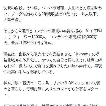
父親の自殺、うつ病、パワハラ退職。人生のどん底を味わ
い、ブログを始めても2年間収益ゼロだった「凡人以下」
の落伍者。
そこからX運用とコンテンツ販売の本質を極め、𝕏（旧Twi
tter）フォロワー12000人、コンテンツ販売累計2,000万
円、最高月収300万円を達成。
現在は、集客から販売までを完結させる「𝕏×note」の収
益化戦略を体系化し、かつての自分と同じように組織に縛
られず、個人の力で自由を掴み取りたい層へ向けて、再現
性の高い手法を継承している。
神奈川県・藤沢市・江ノ島エリアの2LDKマンションで愛
犬と暮らし、毎朝お気に入りのカフェから仕事をスター
ト。