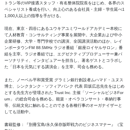
トラン等のVIP接遇スタッフ・有名整体院院長をはじめ、各界のス
ペシャリスト養成を行い、向上心のある会社員・主婦・学生延べ1
1,000人以上の指導を手がける。
現在、東京・四谷にあるユウキアユミワールドアカデミー本校に
て人材教育・コンサルティング事業を展開中。大企業および中小
企業研修、大学・専門学校での講演、全国講演活動のほか、レイ
ンボータウンFM 88.5MHz ラジオ番組「銀座ロイヤルサロン」番
組を主宰。ラジオ番組では、エグゼクティブプロデューサー兼パ
ーソナリティ、インタビュアーを担当し、著名ゲストとコラボし
た「日本を元気にする講演会」を主宰、司会も務める。
また、ノーベル平和賞受賞 グラミン銀行創設者ムハマド・ユヌス
博士、シンクタンク・ソフィアバンク 代表 田坂広志先生をはじめ
とする先生方が登壇された Trust Inc. 主催「ソーシャルビジネFor
um」 の総合司会を務める。能楽・オペラコンサート・奉納行事
等、伝統文化に触れることのできる各種行事のオーガナイザーと
しても活動中。
書籍監修：『別冊宝島/永久保存版即戦力のビジネスマナー』（宝