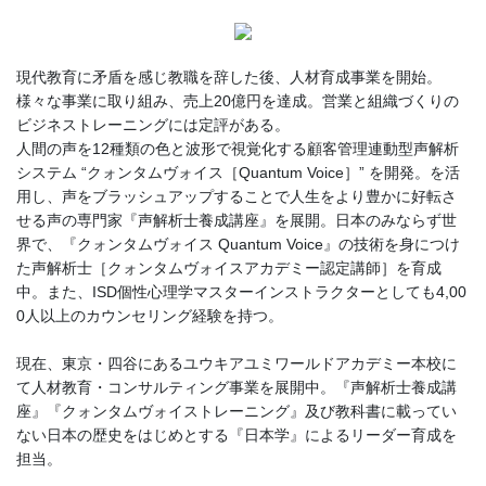
現代教育に矛盾を感じ教職を辞した後、人材育成事業を開始。
様々な事業に取り組み、売上20億円を達成。営業と組織づくりの
ビジネストレーニングには定評がある。
人間の声を12種類の色と波形で視覚化する顧客管理連動型声解析
システム “クォンタムヴォイス［Quantum Voice］” を開発。を活
用し、声をブラッシュアップすることで人生をより豊かに好転さ
せる声の専門家『声解析士養成講座』を展開。日本のみならず世
界で、『クォンタムヴォイス Quantum Voice』の技術を身につけ
た声解析士［クォンタムヴォイスアカデミー認定講師］を育成
中。また、ISD個性心理学マスターインストラクターとしても4,00
0人以上のカウンセリング経験を持つ。
現在、東京・四谷にあるユウキアユミワールドアカデミー本校に
て人材教育・コンサルティング事業を展開中。『声解析士養成講
座』『クォンタムヴォイストレーニング』及び教科書に載ってい
ない日本の歴史をはじめとする『日本学』によるリーダー育成を
担当。