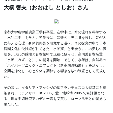
大橋 智夫（おおはし としお）さん
京都大学農学部農業工学科卒業。在学中は、水の流れを科学する
「水利工学」を学ぶ。卒業後は、音楽の世界に身を投じ、音が人
に与える心理・身体的影響を研究する道へ。その探究の中で日本
庭園文化に受け継がれてきた「水琴窟」と出会う。この美しい伝
統を、現代の感性と音響技術で現在に蘇らせ、高周波音響装置
「水琴（みずごと）」の開発を開始。そして、水琴は、自然界の
「ハイパーソニック・エフェクト（超高周波効果）」を活かし、
空間を浄化し、心と身体を調律する響きを放つ装置として完成し
た。
その音は、イタリア・アッシジの聖フランチェスコ大聖堂にも奉
納され、ミラノサローネ 2005、愛・地球博 2005 でも話題とな
る。世界学術研究アカデミー賞を受賞し、ローマ法王との謁見も
果たした。