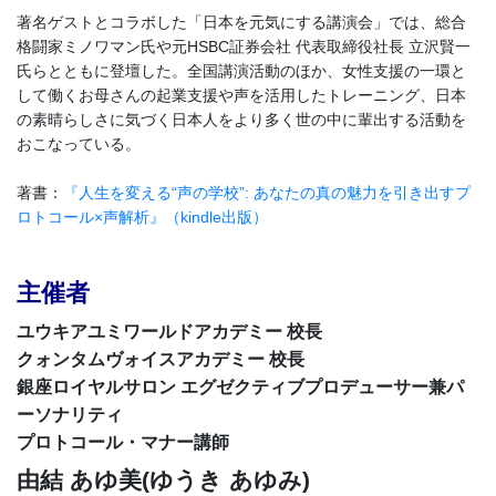
著名ゲストとコラボした「日本を元気にする講演会」では、総合
格闘家ミノワマン氏や元HSBC証券会社 代表取締役社長 立沢賢一
氏らとともに登壇した。全国講演活動のほか、女性支援の一環と
して働くお母さんの起業支援や声を活用したトレーニング、日本
の素晴らしさに気づく日本人をより多く世の中に輩出する活動を
おこなっている。
著書：
『人生を変える“声の学校”: あなたの真の魅力を引き出すプ
ロトコール×声解析』（kindle出版）
主催者
ユウキアユミワールドアカデミー 校長
クォンタムヴォイスアカデミー 校長
銀座ロイヤルサロン エグゼクティブプロデューサー兼パ
ーソナリティ
プロトコール・マナー講師
由結 あゆ美(ゆうき あゆみ)