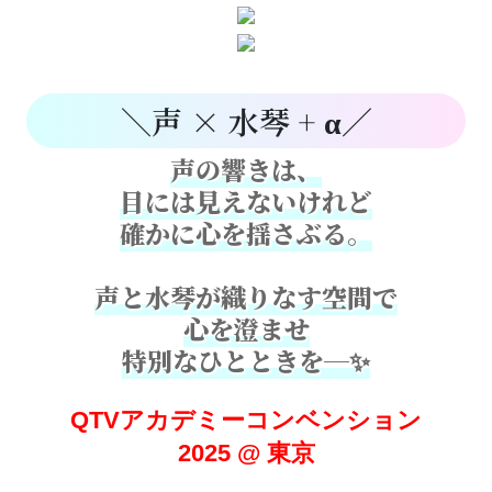
＼声 × 水琴 + α／
声の響きは、
目には見えないけれど
確かに心を揺さぶる。
声と水琴が織りなす空間で
心を澄ませ
特別なひとときを─✨
QTVアカデミーコンベンション
2025 @ 東京