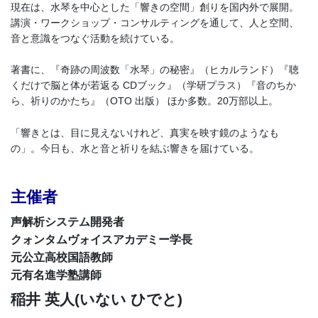
現在は、水琴を中心とした「響きの空間」創りを国内外で展開。
講演・ワークショップ・コンサルティングを通して、人と空間、
音と意識をつなぐ活動を続けている。
著書に、『奇跡の周波数「水琴」の秘密』（ヒカルランド）『聴
くだけで脳と体が若返る CDブック』（学研プラス）『⾳のちか
ら、祈りのかたち』（OTO 出版） ほか多数。20万部以上。
「響きとは、目に見えないけれど、真実を映す鏡のようなも
の」。今日も、水と音と祈りを結ぶ響きを届けている。
主催者
声解析システム開発者
クォンタムヴォイスアカデミー学長
元公立高校国語教師
元有名進学塾講師
稲井 英人(いない ひでと)