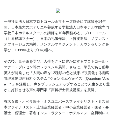
一般社団法人日本プロトコール＆マナーズ協会にて講師を14年
間、日本最大のホテリエを養成する学校法人日本ホテル学院専門
学校日本ホテルスクールの講師を10年間務める。プロトコール
（世界標準マナー）、日本の礼儀作法、上質接遇法、ノブレス・
オブリージュの精神、メンタルマネジメント、カウンセリングを
学び、1999年よりプロの道へ。
その後、量子論を学び、人生をさらに豊かにするプロトコール・
マナー・プレゼン等のレッスンを展開。さらに、学長である稲井
英人が開発した「人間の声を12種類の色と波形で視覚化する顧客
管理連動型声解析システム “クォンタムヴォイス［Quantum Voic
e］” 」を活用し、声をブラッシュアップすることで人生をより豊
かに好転させる声の専門家『声解析士養成講座』を展開。
有名女優・オペラ歌手・ミスユニバースファイナリスト・ミス日
本ファイナリスト・上場企業経営者・中小企業経営者・医者・弁
護士・税理士・著名インストラクター・ホテルマン・会員制レス