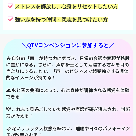
ストレスを解放し、心身をリセットしたい方
強い志を持つ仲間・同志を見つけたい方
＼QTVコンベンションに参加すると／
🎶 自分の「声」が持つ力に気づき、日常の会話や表現が格段
に豊かになる。さらに、声解析士として活躍する方々を目の
当たりにすることで、「声」のビジネスで起業独立する具体
的なイメージが持てる！
🌊 水と音の共鳴によって、心と身体が調律される感覚を体験
できる！
💡 これまで見過ごしていた感覚や直感が研ぎ澄まされ、判断
力が冴える！
🌙 深いリラックス状態を味わい、睡眠や日々のパフォーマン
スが改善される！