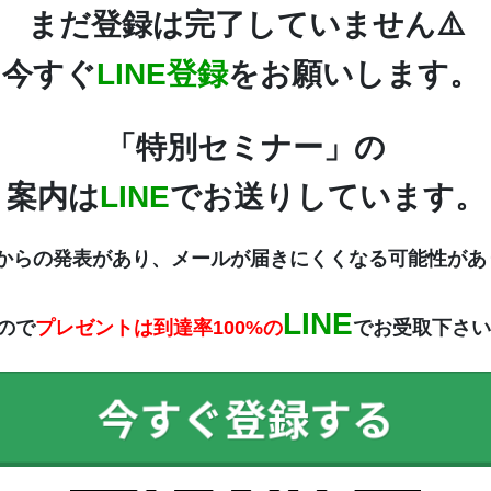
まだ登録は完了していません⚠️
今すぐ
LINE登録
をお願いします。
「特別セミナー」の
案内は
LINE
でお送りしています。
leからの発表があり、メールが届きにくくなる可能性が
LINE
ので
プレゼントは到達率100%の
でお受取下さい
今すぐ登録する