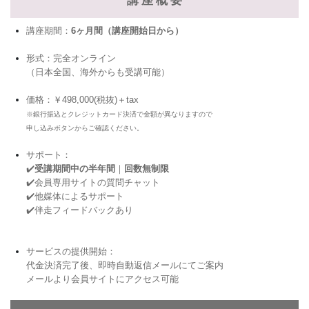
講座期間：
6ヶ月間（講座開始日から）
形式：完全オンライン
（日本全国、海外からも受講可能）
価格：
￥498,000(税抜)＋tax
※銀行振込とクレジットカード決済で金額が異なりますので
申し込みボタンからご確認ください。
サポート：
✔️
受講期間中の半年間
｜
回数無制限
✔️会員専用サイトの質問チャット
✔️他媒体によるサポート
✔️伴走フィードバックあり
サービスの提供開始：
代金決済完了後、即時自動返信メールにてご案内
メールより会員サイトにアクセス可能