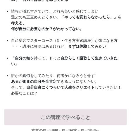
情報が溢れすぎていて、どれも良いと感じてしまい
選ぶのも正直めんどくさい。
「やっても変わらなかったら…」を
考える。
何が自分に必要なのか？がわかってない。
自己変容マスターコース（新・生き方実践講座）が気になる方
・・・講座に興味はあるけれど、
まずは体験してみたい
「
自分の軸
を持って、もっと
自分らしく謳歌して生きていきた
い
」
誰かの真似をしてみたり、何者かになろうとせず
あるがままの自分を全肯定
できるようになりたい。
そして、
自分自身にくつろいで人生をクリエイト
していきたい！
必要なことは？
この講座で学べること
本質の自己理解・自己探求・自己実現へ