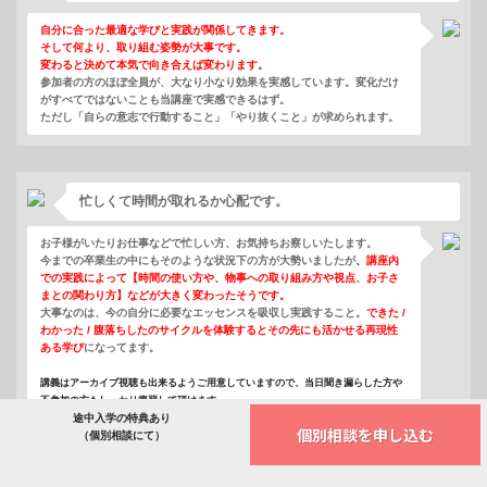
自分に合った最適な学びと実践が関係してきます。
そして何より、取り組む姿勢が大事です。
変わると決めて本気で向き合えば変わります。
参加者の方のほぼ全員が、大なり小なり効果を実感しています。変化だけ
がすべてではないことも当講座で実感できるはず。
ただし「自らの意志で行動すること」「やり抜くこと」が求められます。
忙しくて時間が取れるか心配です。
お子様がいたりお仕事などで忙しい方、お気持ちお察しいたします。
今までの卒業生の中にもそのような状況下の方が大勢いましたが
、
講座内
での実践によって【時間の使い方や、物事への取り組み方や視点、お子さ
まとの関わり方】などが大きく変わったそうです。
大事なのは、今の自分に必要なエッセンスを吸収し実践すること。
できた /
わかった / 腹落ちしたのサイクルを体験するとその先にも活かせる再現性
ある学び
になってます。
講義はアーカイブ視聴も出来るようご用意していますので、当日聞き漏らした方や
不参加の方もしっかり復習して頂けます。
途中入学の特典あり
個別相談を申し込む
（個別相談にて）
こういった講座はよくあると思うのですが何が違いますか？