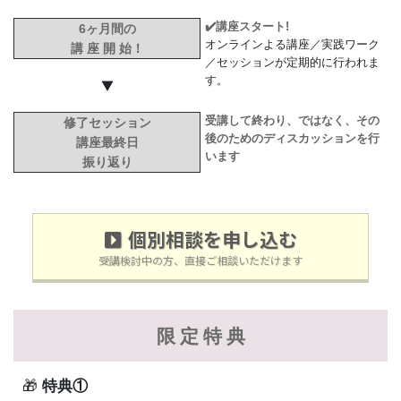
✔️講座スタート!
6ヶ月間の
オンラインよる講座／実践ワーク
講 座 開 始！
／セッションが定期的に行われま
す。
▼
受講して終わり、ではなく、その
修了セッション
後のためのディスカッションを行
講座最終日
います
振り返り
個別相談を申し込む
受講検討中の方、直接ご相談いただけます
限 定 特 典
🎁
特典①