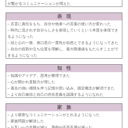
が繋がるコミュニケーションが増えた
表 現
– 言霊に責任をもち、自分や他者への言葉の使い方が変わった
– 時代に流されず自分らしさを表現していくという本質を体現でき
るようになった
– 頭と心の一致、身口意の一貫性が自然とできるようになってきた
– 自分の役割や立ち位置を理解し、最大限価値をもたらすことがで
きるようになった
知 性
– 知識やアイデア、思考が整理できた
– 心が開かれ直観力が増した
– 過去の強い感情を伴う記憶や思い込み、固定概念が解消できた
– より自己確信と自己の存在意義を認識するようになれた
家 族
– より親密なコミュニケーションがとれるようになった
– 家族問題が解決した
– お互いへの非難が減り、愚痴や不平不満が減った