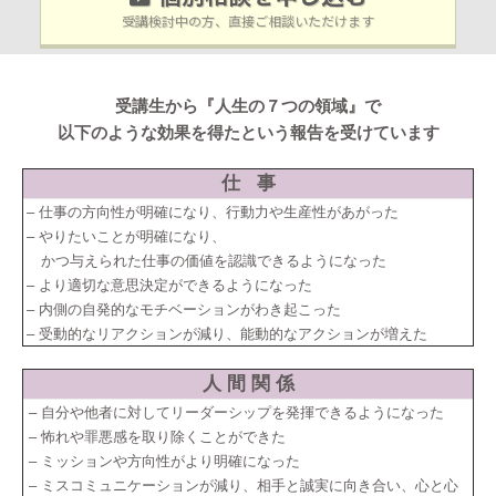
受講検討中の方、直接ご相談いただけます
受講生から『人生の７つの領域』で
以下のような効果を得たという報告を受けています
仕 事
– 仕事の方向性が明確になり、行動力や生産性があがった
– やりたいことが明確になり、
かつ与えられた仕事の価値を認識できるようになった
– より適切な意思決定ができるようになった
– 内側の自発的なモチベーションがわき起こった
– 受動的なリアクションが減り、能動的なアクションが増えた
人 間 関 係
– 自分や他者に対してリーダーシップを発揮できるようになった
– 怖れや罪悪感を取り除くことができた
– ミッションや方向性がより明確になった
– ミスコミュニケーションが減り、相手と誠実に向き合い、心と心