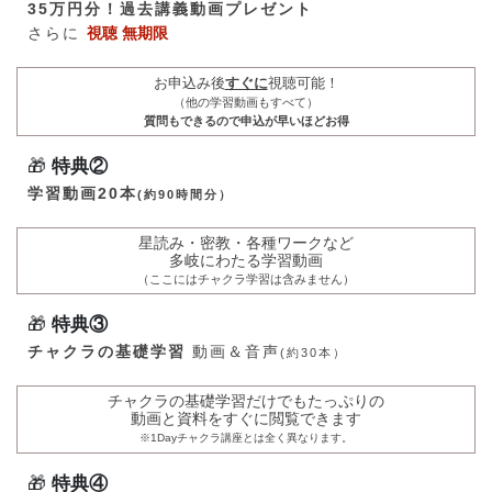
35万円分！過去講義動画プレゼント
さらに
視聴 無期限
お申込み後
すぐに
視聴可能！
（他の学習動画もすべて）
質問もできるので申込が
早いほどお得
🎁
特典②
学習動画20本
(約90時
間分）
星読み・密教・各種ワークなど
多岐にわたる学習動画
（ここにはチャクラ学習は含みません）
🎁
特典③
チャクラの基礎学習
動画＆音声
(約30本
）
チャクラの基礎学習だけでもたっぷりの
動画と資料をすぐに閲覧できます
※1Dayチャクラ講座とは全く異なります。
🎁
特典④