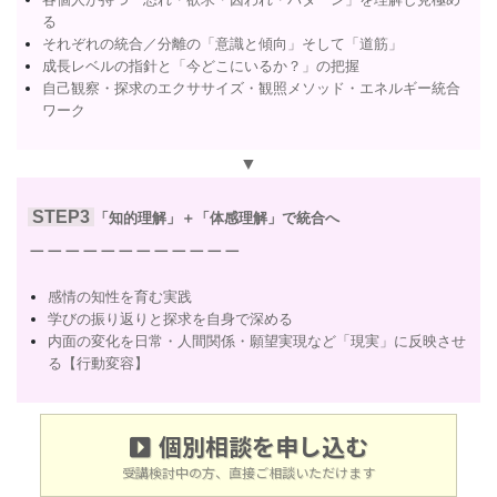
る
それぞれの統合／分離の「意識と傾向」そして「道筋」
成長レベルの指針と「今どこにいるか？」の把握
自己観察・探求のエクササイズ・観照メソッド・エネルギー統合
ワーク
▼
STEP3
「知的理解」＋「体感理解」で統合へ
＿＿＿＿＿＿＿＿＿＿＿＿
感情の知性を育む実践
学びの振り返りと探求を自身で深める
内面の変化を日常・人間関係・願望実現など「現実」に反映させ
る【行動変容】
個別相談を申し込む
受講検討中の方、直接ご相談いただけます