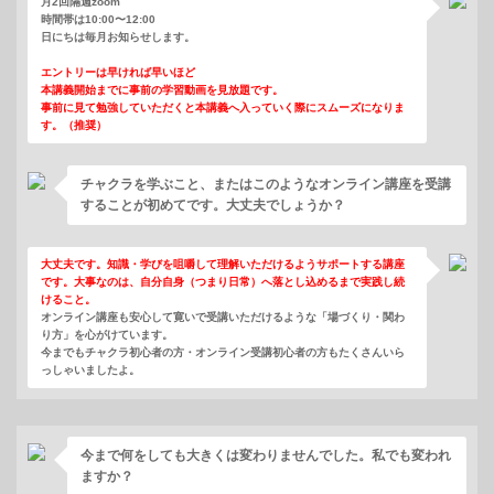
月2回隔週zoom
時間帯は10:00〜12:00
日にちは毎月お知らせします。
エントリーは早ければ早いほど
本講義開始までに事前の学習動画を見放題です。
事前に見て勉強していただくと本講義へ入っていく際にスムーズになりま
す。（推奨）
チャクラを学ぶこと、またはこのようなオンライン講座を受講
することが初めてです。大丈夫でしょうか？
大丈夫です。知識・学びを咀嚼して理解いただけるようサポートする講座
です。大事なのは、自分自身（つまり日常）へ落とし込めるまで実践し続
けること。
オンライン講座も安心して寛いで受講いただけるような「場づくり・関わ
り方」を心がけています。
今までもチャクラ初心者の方・オンライン受講初心者の方もたくさんいら
っしゃいましたよ。
今まで何をしても大きくは変わりませんでした。私でも変われ
ますか？