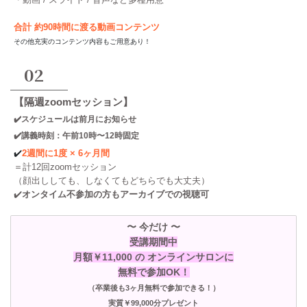
合計 約90時間に渡る動画コンテンツ
その他充実のコンテンツ内容もご用意あり！
02
【隔週zoomセッション】
✔️スケジュールは前月にお知らせ
✔️講義時刻：午前10時〜12時固定
✔️
2週間に1度 × 6ヶ月間
＝計12回zoomセッション
（顔出ししても、しなくてもどちらでも大丈夫）
✔️
オンタイム不参加の方もアーカイブでの視聴可
〜 今だけ 〜
受講期間中
月額￥11,000 の
オンラインサロンに
無料で参加OK！
（卒業後も3ヶ月無料で参加できる！）
実質￥99,000分プレゼント