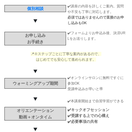
✔️講座の内容を詳しくご案内。質問
個別相談
や不安も丁寧に対応します。
必須ではありませんので直接のお申
▼
し込みもOK
✔️フォームよりお申込み後、決済UR
お申し込み
Lをお送りします。
お手続き
📍※ステップごとに丁寧な案内があるので、
はじめてでも安心して進められます。
▼
✔️オンラインサロンに無料ですぐに
ウォーミングアップ期間
参加OK
受講申込みが早いと🉐
▼
✔️本講座開始まで自習学習ができる
✔️
キックオフセッション
オリエンテーション
✔️
受講する上での心構え
動画＋オンタイム
✔️必要事項の共有
▼