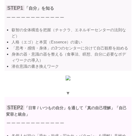
STEP1
「自分」を知る
＿＿＿＿＿＿＿＿＿＿＿＿
叡智の全体構造を把握（チャクラ、エネルギーセンターの法則な
ど）
人格（エゴ）と本質（Essence）の違い
「思考・感情・身体」の3つのセンターに分けて自己観察を始める
身体の器・意識の器を整える（食事法、瞑想、自分に必要なボデ
ィワークの導入）
潜在意識の書き換えワーク
▼
STEP2
「日常 / いつもの自分」を通して「真の自己理解」「自己
変容と統合」
＿＿＿＿＿＿＿＿＿＿＿＿
各個人が持つ「恐れ・欲求・囚われ・パターン」を理解し見極め