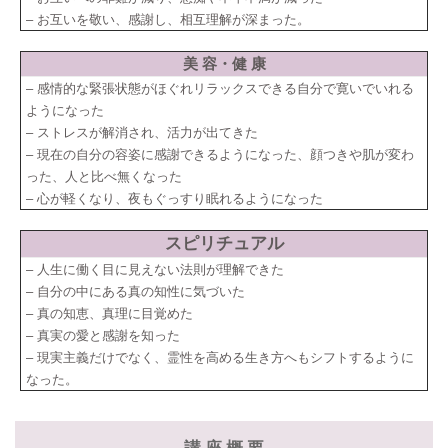
– お互いを敬い、感謝し、相互理解が深まった。
美 容・健 康
– 感情的な緊張状態がほぐれリラックスできる自分で寛いでいれる
ようになった
– ストレスが解消され、活力が出てきた
– 現在の自分の容姿に感謝できるようになった、顔つきや肌が変わ
った、人と比べ無くなった
– 心が軽くなり、夜もぐっすり眠れるようになった
スピリチュアル
– 人生に働く目に見えない法則が理解できた
– 自分の中にある真の知性に気づいた
– 真の知恵、真理に目覚めた
– 真実の愛と感謝を知った
– 現実主義だけでなく、霊性を高める生き方へもシフトするように
なった。
講 座 概 要