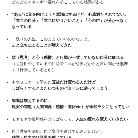
どんどんエネルギー漏れを起こしている感覚がある
“ある”に目を向けようと意識はするけど、心底満たされてない。
「本当の自分」「本当にやりたいこと」「心の声」が分からなく
なっている
「残りの人生、このままでいいのかな」と、
ふと立ち止まることが増えてきた
頭（思考）と心（感情）と行動が一致していない自分に疲れる
（心は拒否しているのに頭でこれが必要だからと言い聞かせ無理
くり行動しているとか）
本やセミナーで学んだ
直後だけ変わるんだけど
しばらくするとまたいつものパターンに戻ってしまう
知識は増えてるのに、
現実の問題（人間関係・感情・選択etc）が全然ラクになってない
モヤモヤや違和感をとっぱらって、
人生の流れを変えていきたい
自己理解を深め、自己変容を遂げていきたいけど、
独学・自力では限界を感じている