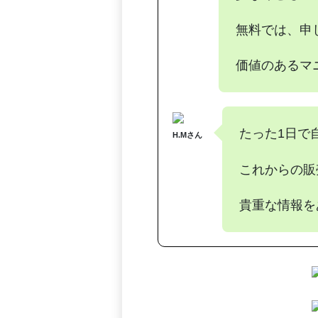
無料では、申
価値のあるマ
たった1日で
H.Mさん
これからの販
貴重な情報を