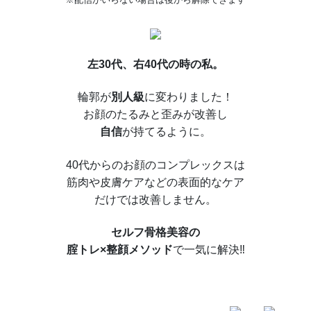
左30代、右40代の時の私。
輪郭が
別人級
に変わりました！
お顔のたるみと歪みが改善し
自信
が持てるように。
40代からのお顔のコンプレックスは
筋肉や皮膚ケアなどの表面的なケア
だけでは改善しません。
セルフ骨格美容の
腟トレ×整顔メソッド
で一気に解決‼︎