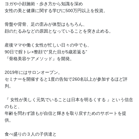
ヨガや小顔施術・歩き方から知識を深め
女性の美と健康に関する学びに500万円以上を投資。
骨盤や背骨、足の歪みが体型はもちろん、
顔のたるみなどの原因となっていることを突き止める。
産後ママや働く女性が忙しい日々の中でも、
90日で腟トレ×整顔で”見た目が5歳若返る”
『骨格美容ケアメソッド』を開発。
2019年にはサロンオープン。
セミナーを開催すると1度の告知で260名以上が参加するほど評
判。
『 女性が美しく元気でいることは日本を明るくする 』という信念
のもと、
年齢を問わず誰もが自信と輝きを取り戻すためのサポートを提
供。
食べ盛りの３人の子供達と