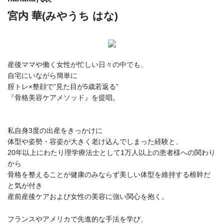
宮内 華(みやうち はな)
産後ママや働く女性が忙しい日々の中でも、
自宅にいながら簡単に
腟トレ×整顔で”見た目が5歳若返る”
『骨格美容ケアメソッド』を提唱。
私自身3度の出産をきっかけに
体型や姿勢・容姿が大きく老け込んでしまった経験と、
20年以上にわたり理学療法士として1万人以上の患者様への関わり
から
骨格を整えることが健康のみならず美しい体型を維持する根幹だ
と気が付き
産前産後ケアおよび女性の美容に強い関心を抱く。
フランスやアメリカで先進的な手法を学び、