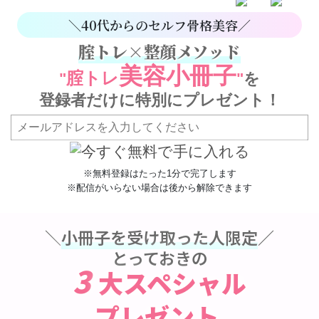
＼40代からのセルフ骨格美容／
腟トレ×整顔メソッド
美容小冊子
腟トレ
"
"
を
登録者だけに特別にプレゼント！
※無料登録はたった1分で完了します
※配信がいらない場合は後から解除できます
＼
小冊子を受け取った人限定
／
とっておきの
3
大スペシャル
プレゼント