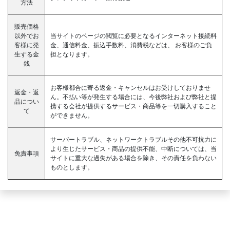
方法
販売価格
以外でお
当サイトのページの閲覧に必要となるインターネット接続料
客様に発
金、通信料金、振込手数料、消費税などは、 お客様のご負
生する金
担となります。
銭
お客様都合に寄る返金・キャンセルはお受けしておりませ
返金・返
ん。不払い等が発生する場合には、今後弊社および弊社と提
品につい
携する会社が提供するサービス・商品等を一切購入すること
て
ができません。
サーバートラブル、ネットワークトラブルその他不可抗力に
より生じたサービス・商品の提供不能、中断については、当
免責事項
サイトに重大な過失がある場合を除き、その責任を負わない
ものとします。