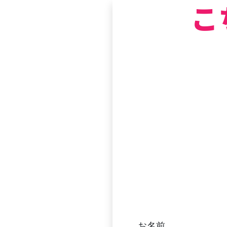
こ
お名前