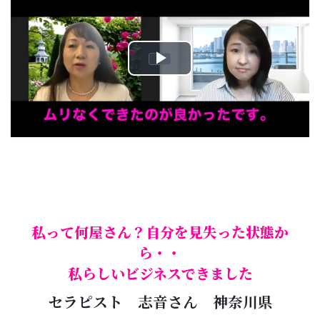
Play
Video
私って何屋さん？自分を見失った状態か
ら・・
私らしいビジネスできました
セラピスト 志音さん 神奈川県