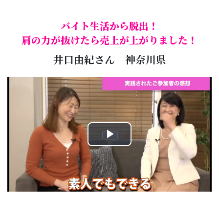
バイト生活から脱出！
肩の力が抜けたら売上が上がりました！
井口由紀さん 神奈川県
Play
Video