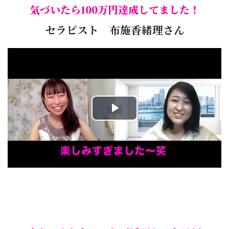
気づいたら100万円達成してました！
セラピスト 布施香緒理さん
Play
Video