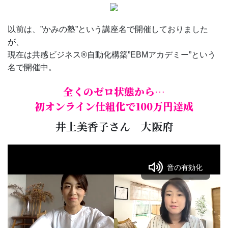
以前は、”かみの塾”という講座名で開催しておりました
が、
現在は共感ビジネス®自動化構築”EBMアカデミー”という
名で開催中。
全くのゼロ状態から…
初オンライン仕組化で100万円達成
井上美香子さん 大阪府
音の有効化