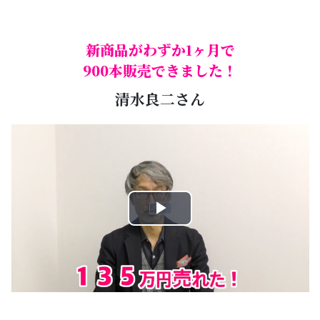
新商品がわずか1ヶ月で
900本販売できました！
清水良二さん
Play
Video