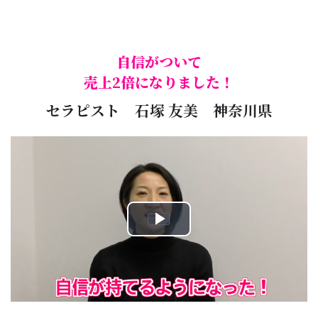
自信がついて
売上2倍になりました！
セラピスト 石塚 友美 神奈川県
Play
Video