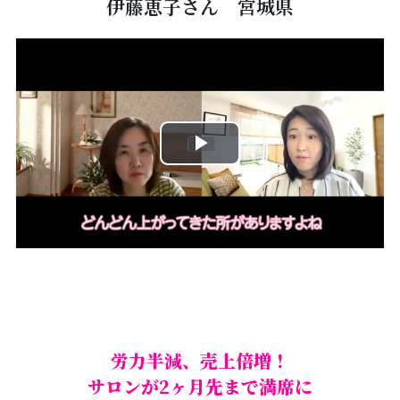
伊藤恵子さん 宮城県
Play
Video
労力半減、売上倍増！
サロンが2ヶ月先まで満席に