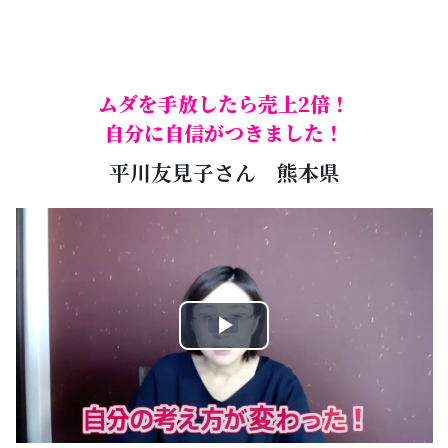
ムダを手放したら売上2倍！
自分に自信がつきました！
平川友見子さん 熊本県
Play
Video