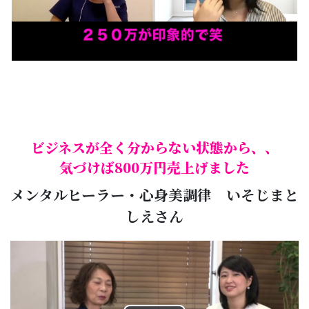
Video
ビジネスが全く分からない状態から、、
気づけば800万円売上げました
メンタルヒーラー・心身美調律 いそじまと
しえさん