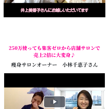
/
Loaded
:
Unmute
Playback
14.23%
Rate
250万使っても集客ゼロから店舗サロンで
売上2倍に大変身♪
痩身サロンオーナー 小林千恵子さん
Play