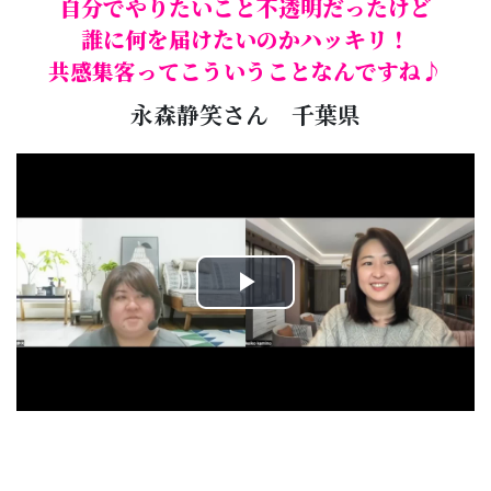
自分でやりたいこと不透明だったけど
誰に何を届けたいのかハッキリ！
共感集客ってこういうことなんですね♪
永森静笑さん 千葉県
Play
Video