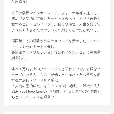
と出逢う）
毎日の瞑想やインナーワーク、ジャーナル等を通して、
初めて徹底的に丁寧に自分と向き合ったことで「自分を
愛すること＝セルフラブ」が自分や環境・人生を変えて
より良く生きるためのすべての始まりなのだと気づく。
帰国後、その経験や独自のメソッドを活かしたワークシ
ョップやセミナーを開催し、
各講座クラスやセッション等はありがたいことに毎回満
員御礼に。
述べ１万名以上のクライアントと関わる中で、多様なフ
ェーズにいる人にも応用が効く自己探求・自己変容を促
す魂の成長メソッドを体系化。
「人間の霊的成長」をミッションに掲げ、一般社団法人
SLF（self love family）を創業。ともに“道”を歩む仲間た
ちとコミュニティを運営中。