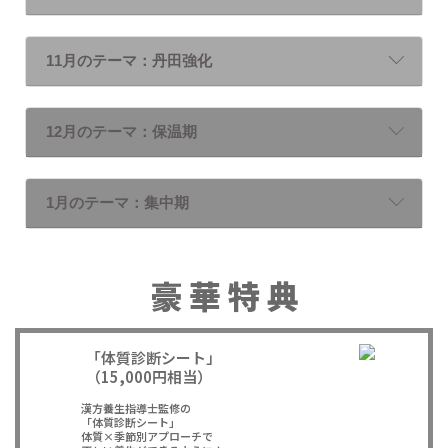
11月のテーマ：丹田強化
12月のテーマ：保温期
1月のテーマ：集中期
豪 華 特 典
「体質診断シート」
（15,000円相当）
漢方養生指導士監修の
「体質診断シート」
体質×季節別アプローチで