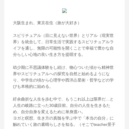
大阪生まれ、東京在住（旅が大好き）
スピリチュアル（目に見えない世界）とリアル（現実世
界）を統合して、日常生活で実践するスピリチュアルラ
イフを通し、無限の可能性を開くことで幸福で豊かな自
分らしい心地の良い生き方を提唱する。
幼少期に不思議体験をし続け、物心ついた頃から精神世
界やスピリチュアルへの探究を自然と始めるようにな
り、中学生の頃から心理学や西洋占星術・哲学などの学
びも本格的に始める。
紆余曲折な人生を歩む中で、もうこれ以上は限界だ…と
人生の岐路に立った30歳目前。自分の人生を生きるた
め、自分自身を変えるために単身渡ハ。
ヨガと瞑想、生き方の真髄を学ぶ中で「本当の自分」に
触れていく旅の素晴らしさを知る。（そこでteacher景子