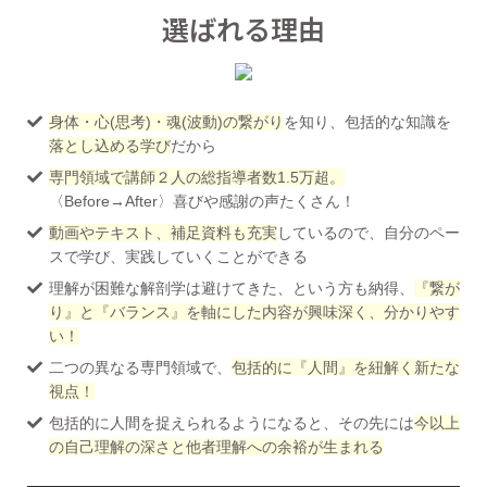
選ばれる理由
身体・心(思考)・魂(波動)の繋がり
を知り、包括的な知識を
落とし込める学び
だから
専門領域で講師２人の総指導者数1.5万超。
〈Before→After〉喜びや感謝の声たくさん！
動画やテキスト、補足資料も充実
しているので、自分のペー
スで学び、実践していくことができる
理解が困難な解剖学は避けてきた、という方も納得、
『繋が
り』と『バランス』を軸にした内容が興味深く、分かりやす
い！
二つの異なる専門領域で、
包括的に『人間』を紐解く新たな
視点！
包括的に人間を捉えられるようになると、その先には
今以上
の自己理解の深さと他者理解への余裕が生まれる