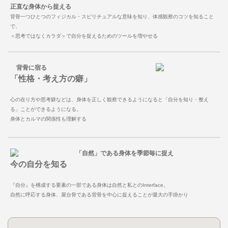
正直な身体から捉える
背骨一つひとつのフィジカル・スピリチュアルな意味を知り、体感観察のコツを知ること
で、
＜思考ではなくカラダ＞で自分を捉えるためのツールを増やせる
背骨に宿る
「性格・考え方の癖」
心の在り方や思考癖などは、身体を正しく観察できるようになると「自分を知り・整え
る」ことができるようになる。
身体とカルマの関係性も理解する
「自然」である身体を季節毎に捉え
今の自分を知る
『自分』を構成する要素の一部である身体は自然と私とのInterface。
自然に呼応する身体、屋台骨である背骨を中心に捉えることが最大の手掛かり