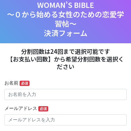
WOMAN’S BIBLE
～０から始める女性のための恋愛学
習帖～
決済フォーム
分割回数は24回まで選択可能です
【お支払い回数】から希望分割回数を選択く
ださい
お名前
必須
メールアドレス
必須