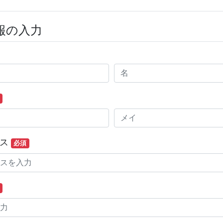
報の入力
レス
必須