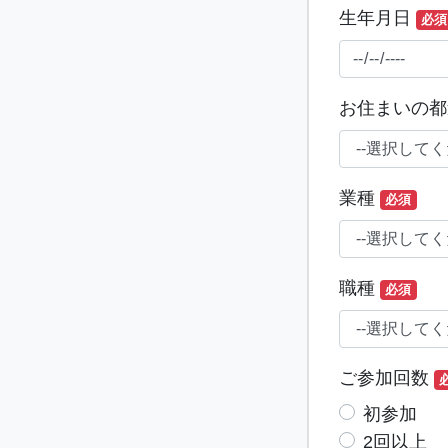
生年月日
必須
お住まいの都
業種
必須
職種
必須
ご参加回数
初参加
2回以上