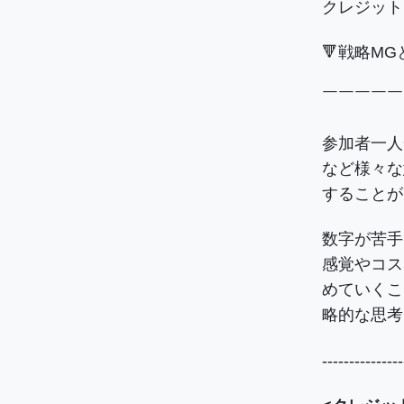
クレジット
🔻戦略MG
￣￣￣￣￣
参加者一人
など様々な
することが
数字が苦手
感覚やコス
めていくこ
略的な思考
---------------