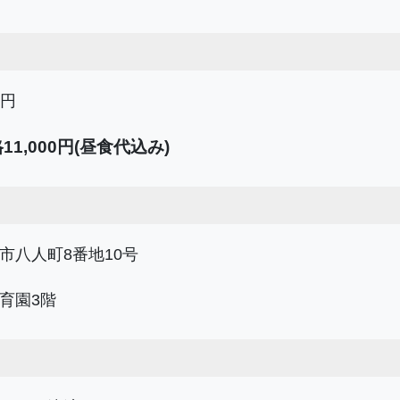
0円
11,000円(昼食代込み)
市八人町8番地10号
育園3階