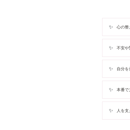
✨
心の整
✨
不安や
✨
自分を
✨
本番で
✨
人を支