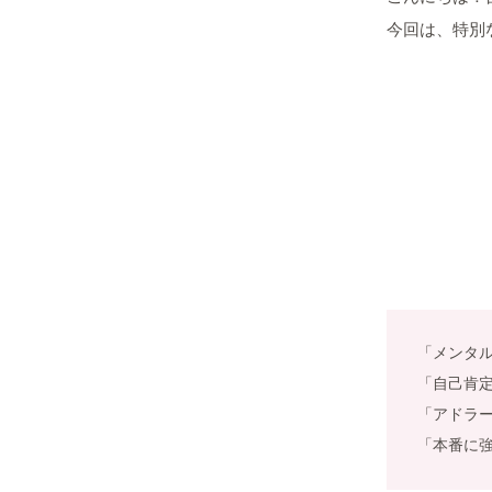
今回は、特別
「メンタ
「自己肯
「アドラ
「本番に