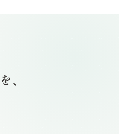
験を、
る