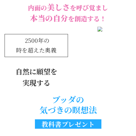
美しさ
内面の
を呼び覚まし
本当の自分
を創造する！
2500年の
時を超えた奥義
自然に願望を
実現する
ブッダの
気づきの瞑想法
教科書プレゼント