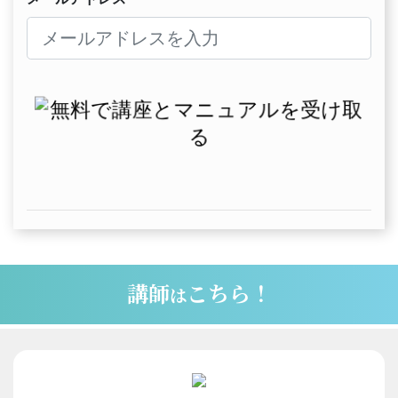
講師
こちら！
は