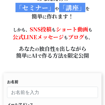
「セミナー」
「講座」
や
を
簡単
作れます！
に
SNS投稿
ショート動画
しかも、
も
も
公式LINEメッセージ
ブログ
も
も、
あなた
独自性
出しながら
の
を
簡単
AI
作る方法
限定公開
に
で
を
お名前
メールアドレス