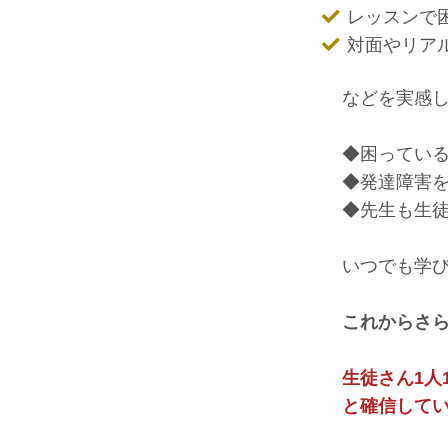
レッスンで
対面やリア
などを実感
◆困ってい
◆発達障害
◆先生も生
いつでも学
これからさ
生徒さん1人
と確信して