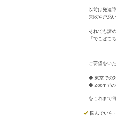
以前は発達
失敗や戸惑
それでも諦
「でこぼこ
ご要望をい
◆ 東京での
◆ Zoom
をこれまで
悩んでいら