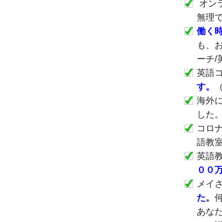
オン
無理
働く
も、
ーチ/
英語
す。
海外
した
コロ
語教
英語
００
メイ
た
。
あな