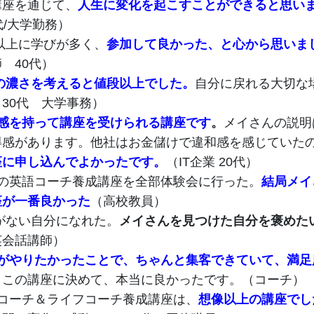
講座を通じて、
人生に変化を起こすことができると思い
代/大学勤務）
以上に学びが多く、
参加して良かった、と心から思いま
 40代）
の濃さを考えると値段以上でした。
自分に戻れる大切な
30代 大学事務）
感を持って講座を受けられる講座です
。
メイさんの説明
得感があります。他社はお金儲けで違和感を感じていた
座に申し込んでよかったです。
（IT企業 20代）
の英語コーチ養成講座を全部体験会に行った。
結局メイ
座が一番良かった
（高校教員）
がない自分になれた。
メイさんを見つけた自分を褒めた
英会話講師）
がやりたかったことで、ちゃんと集客できていて、満足
。この講座に決めて、本当に良かったです。（コーチ）
コーチ＆ライフコーチ養成講座は、
想像以上の講座でし