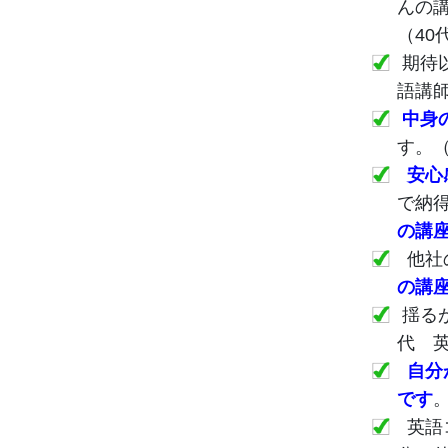
んの
（40
期待
語講師
中身
す。（
安心
で納
の講
他社
の講
揺る
代 
自分
です
英語