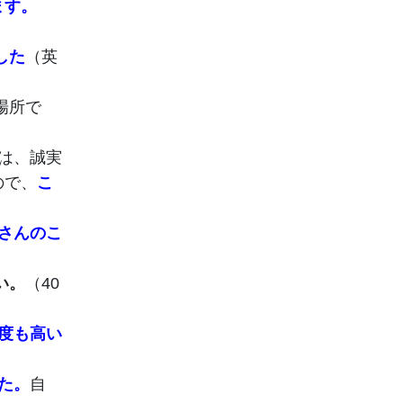
ます。
した
（英
場所で
は、誠実
ので、
こ
さんのこ
い。
（40
度も高い
た。
自