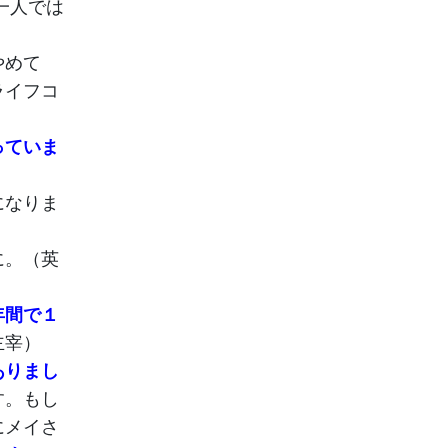
一人では
やめて
ライフコ
っていま
になりま
に。（英
年間で１
主宰）
ありまし
す。もし
にメイさ