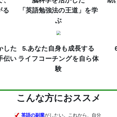
で、
脳科学を活かした
助
がる
「英語勉強法の王道」を学
ぶ
かした
5.あなた自身も成長する
手伝い
ライフコーチングを自ら体
験
こんな方におススメ
英語の副業
がしたい。これから、自分