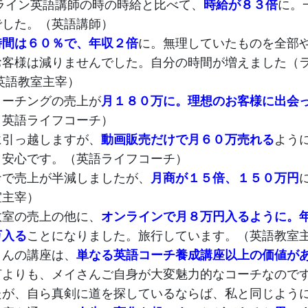
ライン英語講師の時の時給と比べて、
時給が８３倍
に。
でした。（英語講師）
時間は６０％で、年収２倍
に。無理していたものを全部
お客様は減りませんでした。自分の時間が増えました（
英語教室主宰）
コーチングの売上が
月１８０万に。理想のお客様に出会
（英語ライフコーチ）
に引っ越しますが、
動画販売だけで月６０万売れる
よう
。安心です。（英語ライフコーチ）
ナで売上が半減しましたが、
月商が１５倍、１５０万円
室主宰）
教室の売上の他に、
オンラインで月８万円入るように。
万入る
ことになりました。旅行しています。（英語教室
さんの講座は、
単なる英語コーチ養成講座以上の価値が
何よりも、メイさんご自身が大変魅力的なコーチなので
たが、自ら真剣に道を探しているならば、私と同じよう