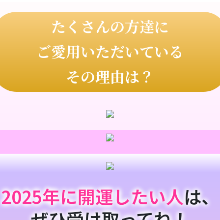
たくさんの方達に
ご愛用いただいている
その理由は？
2025年に開運したい人
は、
ぜひ受け取ってね！