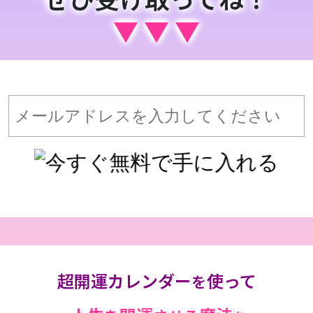
▼ ▼ ▼
超開運カレンダー
使って
を