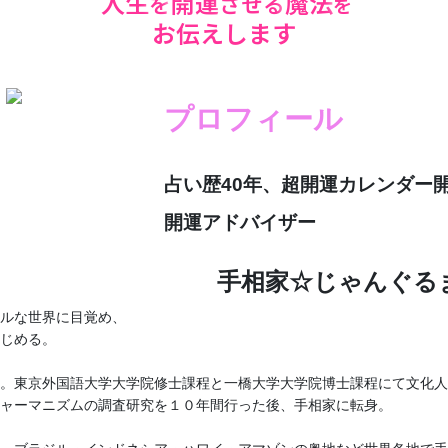
人生
開運
魔法
を
させる
を
お伝えします
プロフィール
占い歴40年、超開運カレンダー
開運アドバイザー
手相家☆じゃんぐる
ルな世界に目覚め、
じめる。
。東京外国語大学大学院修士課程と一橋大学大学院博士課程にて文化人
ャーマニズムの調査研究を１０年間行った後、手相家に転身。