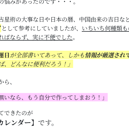
の悩みがあったのです・・・。
占星術の大事な日や日本の暦、中国由来の吉日な
”
として参考にしていましたが、
いちいち何種類も
ればならず、実に不便でした
。
運日
が全部書いてあって、しかも
情報が厳選され
ば、どんなに便利だろう！」
から、
無いなら、もう自分で作ってしまおう！」
てできたのが
カレンダー】
です。