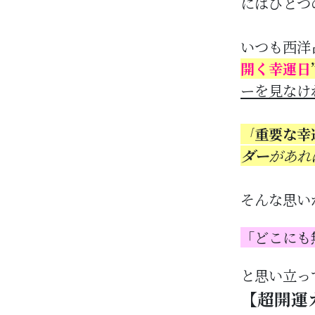
にはひとつ
いつも西洋
開く幸運日
ーを見なけ
「
重要な幸
ダー
があれ
そんな思い
「どこにも
と思い立っ
【超開運