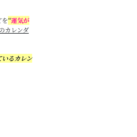
どを
“
運気が
のカレンダ
ているカレン