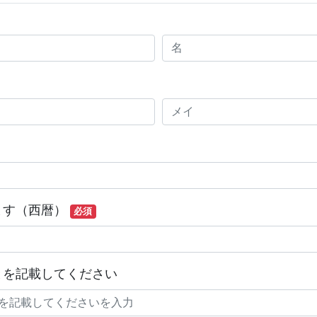
ます（西暦）
必須
とを記載してください