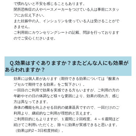
で慣れないと不安を感じることもあります。
閉所恐怖症の人やペースメーカーをつけている人は事前にスタッ
フにお伝え下さい。
また妊娠中の人、インシュリンを使っている人は受けることがで
きません。
ご利用前にカウンセリングシートの記載、問診を行っております
のでご安心くださいませ。
Q.効果はすぐありますか？またどんな人にも効果が
あらわれますか？
効果には個人差があります（期待できる効果については『酸素カ
プセルで期待できる効果』をご覧下さい）。
一回目のご利用で効果を実感できる方もいますが、ご利用の方の
年齢やその日の体調など様々な要因により、効果の現れ方、感じ
方は異なってきます。
身体の機能を向上させる目的の健康器具ですので、一回だけのご
利用より、継続的なご利用が理想的と言えます。
ご利用目的にもよりますが、１週間に２回程度、４～６週間ほど
続けてご利用いただくと、除々に効果が実感できると思います。
（効果は約2～3日程度持続）。