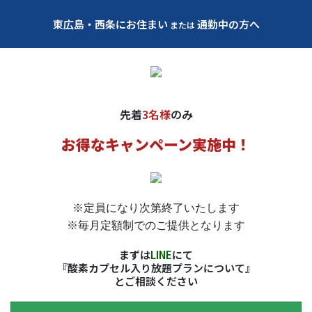
東広島・西条にお住まい
通勤中の方へ
または
先着
3名様
のみ
お得なキャンペーン実施中！
※定員になり次第終了いたします
※毎月定額制でのご提供となります
まずは
LINE
にて
『酸素カプセル入り放題プランについて』
とご相談ください