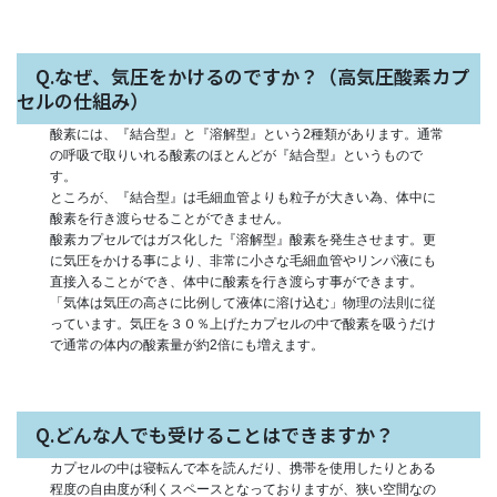
Q.なぜ、気圧をかけるのですか？（高気圧酸素カプ
セルの仕組み）
酸素には、『結合型』と『溶解型』という2種類があります。通常
の呼吸で取りいれる酸素のほとんどが『結合型』というもので
す。
ところが、『結合型』は毛細血管よりも粒子が大きい為、体中に
酸素を行き渡らせることができません。
酸素カプセルではガス化した『溶解型』酸素を発生させます。更
に気圧をかける事により、非常に小さな毛細血管やリンパ液にも
直接入ることができ、体中に酸素を行き渡らす事ができます。
「気体は気圧の高さに比例して液体に溶け込む」物理の法則に従
っています。気圧を３０％上げたカプセルの中で酸素を吸うだけ
で通常の体内の酸素量が約2倍にも増えます。
Q.どんな人でも受けることはできますか？
カプセルの中は寝転んで本を読んだり、携帯を使用したりとある
程度の自由度が利くスペースとなっておりますが、狭い空間なの