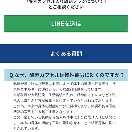
『酸素カプセル入り放題プランについて』
とご相談ください
LINEを送信
よくある質問
Q.なぜ、酸素カプセルは慢性疲労に効くのですか？
私達が吸い込んだ酸素は血管によって体中の細胞へ行き渡り、そ
れをエネルギーに源にいろいろな生命活動をしています。
自然破壊や大気汚染、生活習慣の乱れ、精神的ストレスなどで現
代人はほとんど方が酸素不足に陥っていると言われております。
この為、本来の身体の機能を十分に発揮できず、体調不良や回復
機能の異常を引き起こす事となります。
この不足している状態から酸素を体中に十分に取り入れた状態に
し、本来の身体の機能を正常に活動させることで結果身体に良い
とされています。