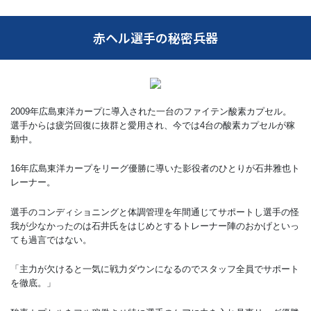
赤ヘル選手の秘密兵器
2009年広島東洋カープに導入された一台のファイテン酸素カプセル。
選手からは疲労回復に抜群と愛用され、今では4台の酸素カプセルが稼
動中。
16年広島東洋カープをリーグ優勝に導いた影役者のひとりが石井雅也ト
レーナー。
選手のコンディショニングと体調管理を年間通じてサポートし選手の怪
我が少なかったのは石井氏をはじめとするトレーナー陣のおかげといっ
ても過言ではない。
「主力が欠けると一気に戦力ダウンになるのでスタッフ全員でサポート
を徹底。」