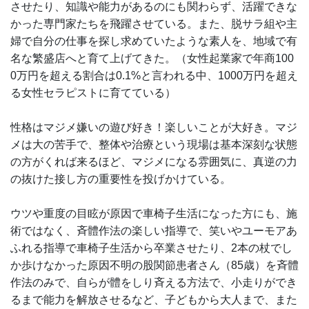
させたり、知識や能力があるのにも関わらず、活躍できな
かった専門家たちを飛躍させている。また、脱サラ組や主
婦で自分の仕事を探し求めていたような素人を、地域で有
名な繁盛店へと育て上げてきた。（女性起業家で年商100
0万円を超える割合は0.1%と言われる中、1000万円を超え
る女性セラピストに育てている）
性格はマジメ嫌いの遊び好き！楽しいことが大好き。マジ
メは大の苦手で、整体や治療という現場は基本深刻な状態
の方がくれば来るほど、マジメになる雰囲気に、真逆の力
の抜けた接し方の重要性を投げかけている。
ウツや重度の目眩が原因で車椅子生活になった方にも、施
術ではなく、斉體作法の楽しい指導で、笑いやユーモアあ
ふれる指導で車椅子生活から卒業させたり、2本の杖でし
か歩けなかった原因不明の股関節患者さん（85歳）を斉體
作法のみで、自らが體をしり斉える方法で、小走りができ
るまで能力を解放させるなど、子どもから大人まで、また