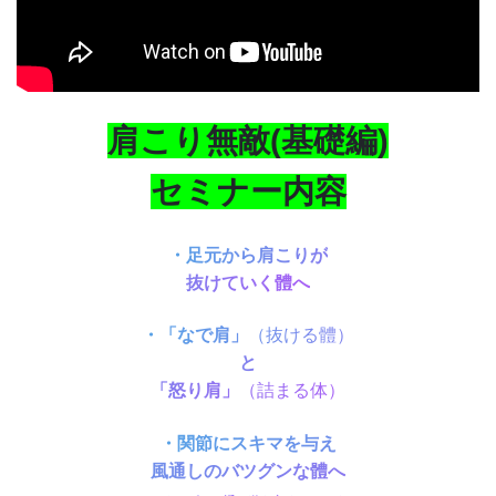
肩こり無敵(基礎編)
セミナー内容
・足元から肩こりが
抜けていく體へ
・「なで肩」
（抜ける體）
と
「怒り肩」
（詰まる体）
・関節にスキマを与え
風通しのバツグンな體へ