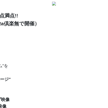
満点!!
Ra倶楽無で開催）
。
ム”を
ージ"
ブ映像
映像