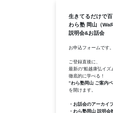
生きてるだけで百点
わら塾 岡山（Wa
説明会&お話会
お申込フォームです
ご登録直後に、
最新の”船越康弘イズ
徹底的に学べる！
"わら塾岡山 ご案内ペ
を開けます。
・お話会のアーカイ
・わら塾岡山 説明会